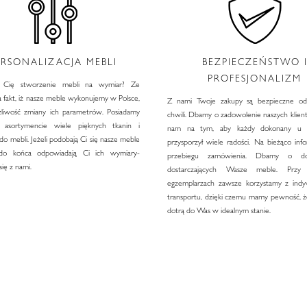
ERSONALIZACJA MEBLI
BEZPIECZEŃSTWO 
PROFESJONALIZM
e Cię stworzenie mebli na wymiar? Ze
 fakt, iż nasze meble wykonujemy w Polsce,
Z nami Twoje zakupy są bezpieczne od
iwość zmiany ich parametrów. Posiadamy
chwili. Dbamy o zadowolenie naszych klien
asortymencie wiele pięknych tkanin i
nam na tym, aby każdy dokonany u 
o mebli. Jeżeli podobają Ci się nasze meble
przysporzył wiele radości. Na bieżąco in
do końca odpowiadają Ci ich wymiary-
przebiegu zamówienia. Dbamy o do
się z nami.
dostarczających Wasze meble. Przy 
egzemplarzach zawsze korzystamy z indy
transportu, dzięki czemu mamy pewność, ż
dotrą do Was w idealnym stanie.