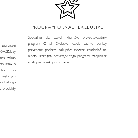
PROGRAM ORNALI EXCLUSIVE
I
Specjalnie dla stałych klientów przygotowaliśmy
program Ornali Exclusive, dzięki czemu punkty
 pierwszej
przyznane podczas zakupów możesz zamieniać na
tów. Zależy
rabaty. Szczegóły dotyczące tego programu znajdziesz
nas zakup
w stopce w sekcji informacje.
formujemy o
bór firm
większych
widualnego
e produkty