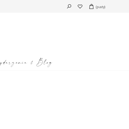
(pusty)
darzenia & Blog