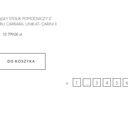
GŁY STOLIK POMOCNICZY Z
U CARRARA, UNIKAT- CARINI II
10 799,00 zł
DO KOSZYKA
«
1
...
3
4
5