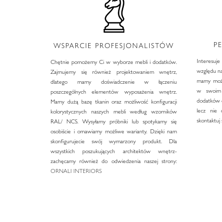
P
WSPARCIE PROFESJONALISTÓW
Interesuj
Chętnie pomożemy Ci w wyborze mebli i dodatków.
względu na
Zajmujemy się również projektowaniem wnętrz,
mamy możl
dlatego mamy doświadczenie w łączeniu
w swoim 
poszczególnych elementów wyposażenia wnętrz.
dodatków d
Mamy dużą bazę tkanin oraz możliwość konfiguracji
lecz nie 
kolorystycznych naszych mebli według wzorników
skontaktuj 
RAL/ NCS. Wysyłamy próbniki lub spotykamy się
osobiście i omawiamy możliwe warianty. Dzięki nam
skonfigurujecie swój wymarzony produkt. Dla
wszystkich poszukujących architektów wnętrz-
zachęcamy również do odwiedzenia naszej strony:
ORNALI INTERIORS