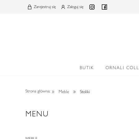
Zarejestruj się
Zaloguj się
BUTIK
ORNALI COL
»
»
Strona główna:
Meble
Stoliki
MENU
MEBLE