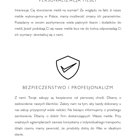
Interesuje Cię stworzenie mebli na wymiar? Ze względu na fakt, iż nasze
meble wykonujemy w Polsce, mamy możliwość zmiany ich parametrów.
Posiadamy w swoim asortymencie wiele pięknych tkanin i dodatków do
mebli. Jeżeli podobają Ci się nasze meble lecz nie do końca odpowiadają Ci
ich wymiary- skontaktuj się z nami.
BEZPIECZEŃSTWO I PROFESJONALIZM
Z nami Twoje zakupy są bezpieczne od pierwszej chwili. Dbamy o
zadowolenie naszych klientów. Zależy nam na tym, aby każdy dokonany u
nas zakup przysporzył wiele radości. Na bieżąco informujemy o przebiegu
zamówienia. Dbamy o dobór firm dostarczających Wasze meble. Przy
większych egzemplarzach zawsze korzystamy z indywidualnego transportu,
dzięki czemu mamy pewność, że produkty dotrą do Was w idealnym
stanie.