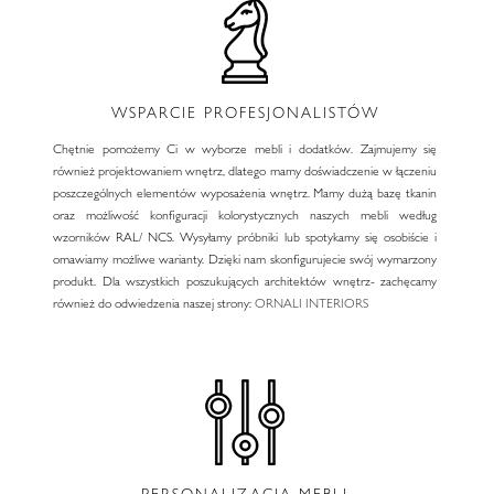
WSPARCIE PROFESJONALISTÓW
Chętnie pomożemy Ci w wyborze mebli i dodatków. Zajmujemy się
również projektowaniem wnętrz, dlatego mamy doświadczenie w łączeniu
poszczególnych elementów wyposażenia wnętrz. Mamy dużą bazę tkanin
oraz możliwość konfiguracji kolorystycznych naszych mebli według
wzorników RAL/ NCS. Wysyłamy próbniki lub spotykamy się osobiście i
omawiamy możliwe warianty. Dzięki nam skonfigurujecie swój wymarzony
produkt. Dla wszystkich poszukujących architektów wnętrz- zachęcamy
również do odwiedzenia naszej strony:
ORNALI INTERIORS
PERSONALIZACJA MEBLI