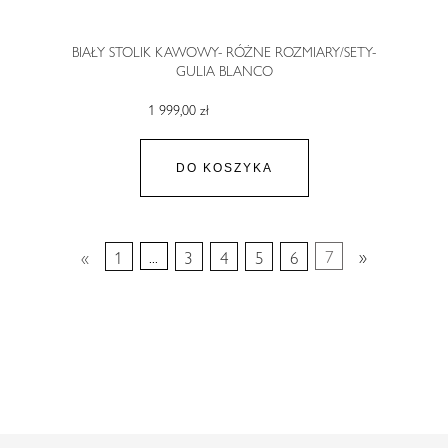
BIAŁY STOLIK KAWOWY- RÓŻNE ROZMIARY/SETY-
GULIA BLANCO
1 999,00 zł
DO KOSZYKA
«
1
...
3
4
5
6
7
»