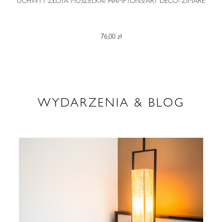
O
UCHWYT ZŁOTA MUSZELKA/ HAMPTONS/ART DECO- ZIMARE
76,00 zł
WYDARZENIA & BLOG