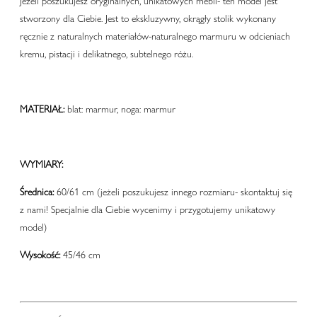
Jeżeli poszukujesz oryginalnych, unikatowych mebli- ten model jest
stworzony dla Ciebie. Jest to ekskluzywny, okrągły stolik wykonany
ręcznie z naturalnych materiałów-naturalnego marmuru w odcieniach
kremu, pistacji i delikatnego, subtelnego różu.
MATERIAŁ:
blat:
marmur, noga: marmur
WYMIARY:
Średnica:
60/61 cm (jeżeli poszukujesz innego rozmiaru- skontaktuj się
z nami! Specjalnie dla Ciebie wycenimy i przygotujemy unikatowy
model)
Wysokość:
45/46 cm