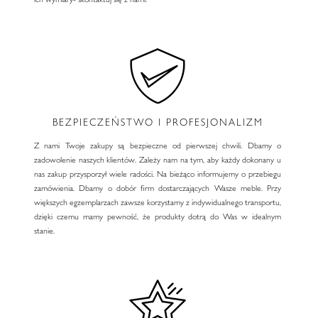
BEZPIECZEŃSTWO I PROFESJONALIZM
Z nami Twoje zakupy są bezpieczne od pierwszej chwili. Dbamy o
zadowolenie naszych klientów. Zależy nam na tym, aby każdy dokonany u
nas zakup przysporzył wiele radości. Na bieżąco informujemy o przebiegu
zamówienia. Dbamy o dobór firm dostarczających Wasze meble. Przy
większych egzemplarzach zawsze korzystamy z indywidualnego transportu,
dzięki czemu mamy pewność, że produkty dotrą do Was w idealnym
stanie.