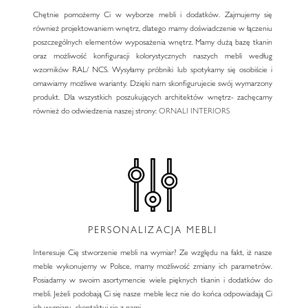
Chętnie pomożemy Ci w wyborze mebli i dodatków. Zajmujemy się
również projektowaniem wnętrz, dlatego mamy doświadczenie w łączeniu
poszczególnych elementów wyposażenia wnętrz. Mamy dużą bazę tkanin
oraz możliwość konfiguracji kolorystycznych naszych mebli według
wzorników RAL/ NCS. Wysyłamy próbniki lub spotykamy się osobiście i
omawiamy możliwe warianty. Dzięki nam skonfigurujecie swój wymarzony
produkt. Dla wszystkich poszukujących architektów wnętrz- zachęcamy
również do odwiedzenia naszej strony:
ORNALI INTERIORS
PERSONALIZACJA MEBLI
Interesuje Cię stworzenie mebli na wymiar? Ze względu na fakt, iż nasze
meble wykonujemy w Polsce, mamy możliwość zmiany ich parametrów.
Posiadamy w swoim asortymencie wiele pięknych tkanin i dodatków do
mebli. Jeżeli podobają Ci się nasze meble lecz nie do końca odpowiadają Ci
ich wymiary- skontaktuj się z nami.