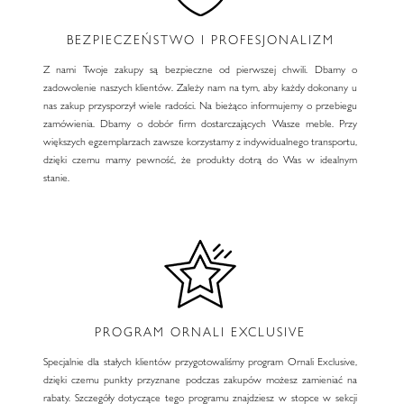
BEZPIECZEŃSTWO I PROFESJONALIZM
Z nami Twoje zakupy są bezpieczne od pierwszej chwili. Dbamy o
zadowolenie naszych klientów. Zależy nam na tym, aby każdy dokonany u
nas zakup przysporzył wiele radości. Na bieżąco informujemy o przebiegu
zamówienia. Dbamy o dobór firm dostarczających Wasze meble. Przy
większych egzemplarzach zawsze korzystamy z indywidualnego transportu,
dzięki czemu mamy pewność, że produkty dotrą do Was w idealnym
stanie.
PROGRAM ORNALI EXCLUSIVE
Specjalnie dla stałych klientów przygotowaliśmy program Ornali Exclusive,
dzięki czemu punkty przyznane podczas zakupów możesz zamieniać na
rabaty. Szczegóły dotyczące tego programu znajdziesz w stopce w sekcji