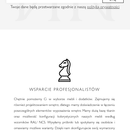
Twoje dane będą przetwarzane zgodnie z naszą
polityką prywatności
WSPARCIE PROFESJONALISTÓW
Chętnie pomożemy Ci w wyborze mebli i dodatków. Zajmujemy się
również projektowaniem wnętrz, dlatego mamy doświadczenie w łączeniu
poszczególnych elementów wyposażenia wnętrz. Mamy dużą bazę tkanin
oraz możliwość konfiguracji kolorystycznych naszych mebli według
wzorników RAL/ NCS. Wysyłamy próbniki lub spotykamy się osobiście i
omawiamy możliwe warianty. Dzięki nam skonfigurujecie swój wymarzony