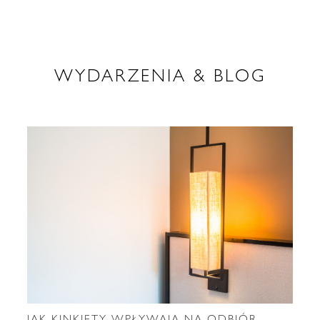
WYDARZENIA & BLOG
JAK KINKIETY WPŁYWAJĄ NA ODBIÓR