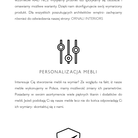
omawiamy możliwe warianty. Dzięki nam skonfigurujecie swój wymarzony
produkt. Dla wszystkich poszukujących architektów wnętrz- zachęcamy
również do odwiedzenia naszej strony:
ORNALI INTERIORS
PERSONALIZACJA MEBLI
Interesuje Cię stworzenie mebli na wymiar? Ze względu na fakt, iż nasze
meble wykonujemy w Polsce, mamy możliwość zmiany ich parametrów.
Posiadamy w swoim asortymencie wiele pięknych tkanin i dodatków do
mebli. Jeżeli podobają Ci się nasze meble lecz nie do końca odpowiadają Ci
ich wymiary- skontaktuj się z nami.