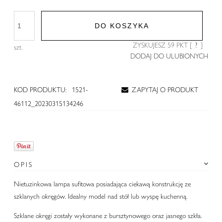
DO KOSZYKA
ZYSKUJESZ
59
PKT [
?
]
szt.
DODAJ DO ULUBIONYCH
KOD PRODUKTU:
1521-
ZAPYTAJ O PRODUKT
46112_20230315134246
OPIS
Nietuzinkowa lampa sufitowa posiadająca ciekawą konstrukcję ze
szklanych okręgów. Idealny model nad stół lub wyspę kuchenną.
Szklane okręgi zostały wykonane z bursztynowego oraz jasnego szkła.