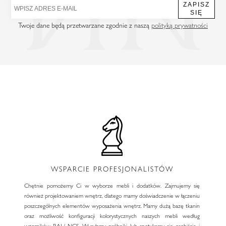
ZAPISZ
SIĘ
Twoje dane będą przetwarzane zgodnie z naszą
polityką prywatności
WSPARCIE PROFESJONALISTÓW
Chętnie pomożemy Ci w wyborze mebli i dodatków. Zajmujemy się
również projektowaniem wnętrz, dlatego mamy doświadczenie w łączeniu
poszczególnych elementów wyposażenia wnętrz. Mamy dużą bazę tkanin
oraz możliwość konfiguracji kolorystycznych naszych mebli według
wzorników RAL/ NCS. Wysyłamy próbniki lub spotykamy się osobiście i