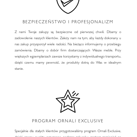
BEZPIECZEŃSTWO I PROFESJONALIZM
Z nami Twoje zakupy są bezpieczne od pierwszej chwili. Dbamy o
zadowolenie naszych klientów. Zależy nam na tym, aby każdy dokonany u
nas zakup przysporzył wiele radości. Na bieżąco informujemy o przebiegu
zamówienia. Dbamy o dobór firm dostarczających Wasze meble. Przy
większych egzemplarzach zawsze korzystamy z indywidualnego transportu,
dzięki czemu mamy pewność, że produkty dotrą do Was w idealnym
stanie.
PROGRAM ORNALI EXCLUSIVE
Specjalnie dla stałych klientów przygotowaliśmy program Ornali Exclusive,
dzięki czemu punkty przyznane podczas zakupów możesz zamieniać na