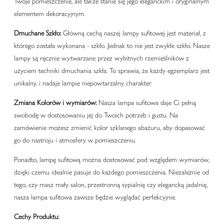
Twoje pomieszczenie, ale także stanie się jego eleganckim i oryginalnym
elementem dekoracyjnym.
Dmuchane Szkło:
Główną cechą naszej lampy sufitowej jest materiał, z
którego została wykonana - szkło. Jednak to nie jest zwykłe szkło. Nasze
lampy są ręcznie wytwarzane przez wybitnych rzemieślników z
użyciem techniki dmuchania szkła. To sprawia, że każdy egzemplarz jest
unikalny. i nadaje lampie niepowtarzalny charakter.
Zmiana Kolorów i wymiarów:
Nasza lampa sufitowa daje Ci pełną
swobodę w dostosowaniu jej do Twoich potrzeb i gustu. Na
zamówienie możesz zmienić kolor szklanego abażuru, aby dopasować
go do nastroju i atmosfery w pomieszczeniu.
Ponadto, lampę sufitową można dostosować pod względem wymiarów,
dzięki czemu idealnie pasuje do każdego pomieszczenia. Niezależnie od
tego, czy masz mały salon, przestronną sypialnię czy elegancką jadalnię,
nasza lampa sufitowa zawsze będzie wyglądać perfekcyjnie.
Cechy Produktu: