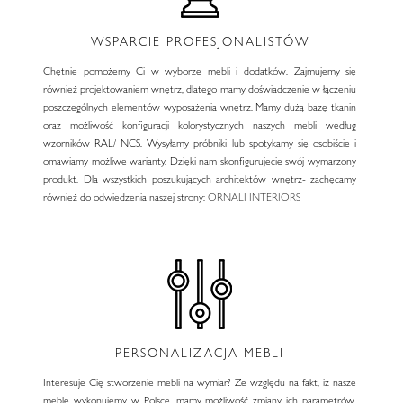
WSPARCIE PROFESJONALISTÓW
Chętnie pomożemy Ci w wyborze mebli i dodatków. Zajmujemy się
również projektowaniem wnętrz, dlatego mamy doświadczenie w łączeniu
poszczególnych elementów wyposażenia wnętrz. Mamy dużą bazę tkanin
oraz możliwość konfiguracji kolorystycznych naszych mebli według
wzorników RAL/ NCS. Wysyłamy próbniki lub spotykamy się osobiście i
omawiamy możliwe warianty. Dzięki nam skonfigurujecie swój wymarzony
produkt. Dla wszystkich poszukujących architektów wnętrz- zachęcamy
również do odwiedzenia naszej strony:
ORNALI INTERIORS
PERSONALIZACJA MEBLI
Interesuje Cię stworzenie mebli na wymiar? Ze względu na fakt, iż nasze
meble wykonujemy w Polsce, mamy możliwość zmiany ich parametrów.