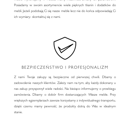
Posiadamy w swoim asortymencie wiele pięknych tkanin i dodatków do
mebli. Jeżeli podobają Ci się nasze meble lecz nie do końca odpowiadają Ci
ich wymiary- skontaktuj się z nami.
BEZPIECZEŃSTWO I PROFESJONALIZM
Z nami Twoje zakupy są bezpieczne od pierwszej chwili. Dbamy o
zadowolenie naszych klientów. Zależy nam na tym, aby każdy dokonany u
nas zakup przysporzył wiele radości. Na bieżąco informujemy o przebiegu
zamówienia. Dbamy o dobór firm dostarczających Wasze meble. Przy
większych egzemplarzach zawsze korzystamy z indywidualnego transportu,
dzięki czemu mamy pewność, że produkty dotrą do Was w idealnym
stanie.