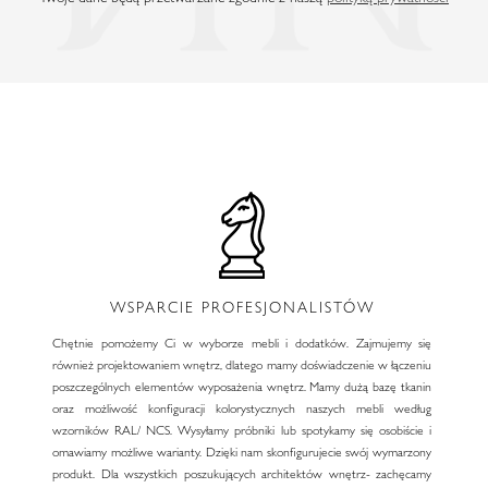
WSPARCIE PROFESJONALISTÓW
Chętnie pomożemy Ci w wyborze mebli i dodatków. Zajmujemy się
również projektowaniem wnętrz, dlatego mamy doświadczenie w łączeniu
poszczególnych elementów wyposażenia wnętrz. Mamy dużą bazę tkanin
oraz możliwość konfiguracji kolorystycznych naszych mebli według
wzorników RAL/ NCS. Wysyłamy próbniki lub spotykamy się osobiście i
omawiamy możliwe warianty. Dzięki nam skonfigurujecie swój wymarzony
produkt. Dla wszystkich poszukujących architektów wnętrz- zachęcamy