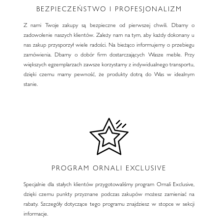
BEZPIECZEŃSTWO I PROFESJONALIZM
Z nami Twoje zakupy są bezpieczne od pierwszej chwili. Dbamy o
zadowolenie naszych klientów. Zależy nam na tym, aby każdy dokonany u
nas zakup przysporzył wiele radości. Na bieżąco informujemy o przebiegu
zamówienia. Dbamy o dobór firm dostarczających Wasze meble. Przy
większych egzemplarzach zawsze korzystamy z indywidualnego transportu,
dzięki czemu mamy pewność, że produkty dotrą do Was w idealnym
stanie.
PROGRAM ORNALI EXCLUSIVE
Specjalnie dla stałych klientów przygotowaliśmy program Ornali Exclusive,
dzięki czemu punkty przyznane podczas zakupów możesz zamieniać na
rabaty. Szczegóły dotyczące tego programu znajdziesz w stopce w sekcji
informacje.