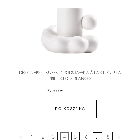
DESIGNERSKI, KUBEK Z PODSTAWKĄ À LA CHMURKA
/BIEL- CLODI BLANCO
329,00 zł
DO KOSZYKA
«
1
2
3
4
5
6
...
8
»