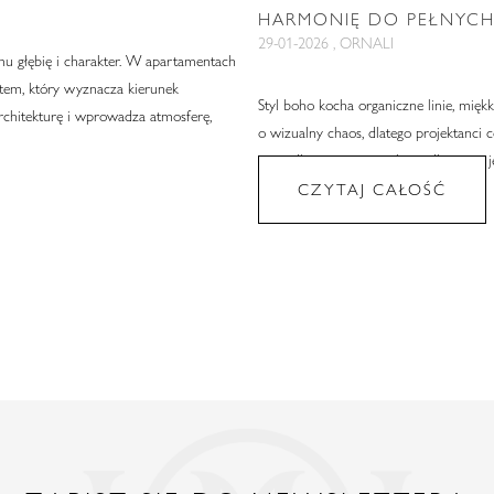
HARMONIĘ DO PEŁNYC
29-01-2026 , ORNALI
mu głębię i charakter. W apartamentach
ntem, który wyznacza kierunek
Styl boho kocha organiczne linie, mięk
architekturę i wprowadza atmosferę,
o wizualny chaos, dlatego projektanci 
porządkuje przestrzeń bez odbierania je
CZYTAJ CAŁOŚĆ