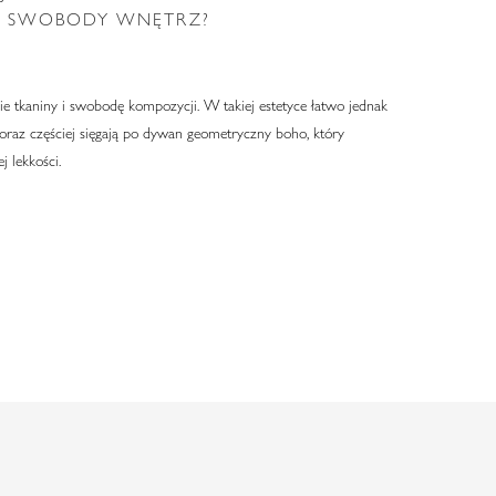
H SWOBODY WNĘTRZ?
kie tkaniny i swobodę kompozycji. W takiej estetyce łatwo jednak
coraz częściej sięgają po dywan geometryczny boho, który
j lekkości.