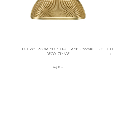
STYLU ART
UCHWYT ZŁOTA MUSZELKA/ HAMPTONS/ART
ZŁOTE, 
DECO- ZIMARE
K
76,00 zł