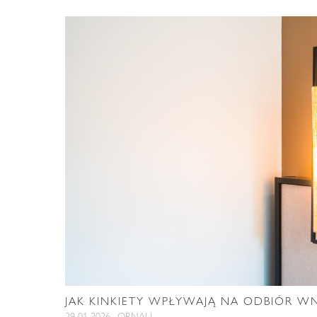
JAK KINKIETY WPŁYWAJĄ NA ODBIÓR W
29-01-2026 , ORNALI