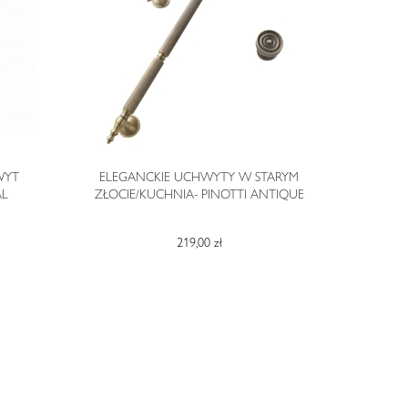
WYT
ELEGANCKIE UCHWYTY W STARYM
EL
AL
ZŁOCIE/KUCHNIA- PINOTTI ANTIQUE
CHROMIE/KU
219,00 zł