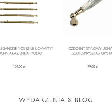
ELEGANCKIE MOSIĘŻNE UCHWYTY/
OZDOBNY, STYLOWY UCH
UCHNIA,ŁAZIENKA- MOLTO
/ZŁOTO/KRYSZTAŁ- CRYST
109,00 zł
79,00 zł
WYDARZENIA & BLOG