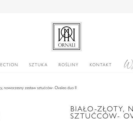
Wy
LECTION
SZTUKA
ROŚLINY
KONTAKT
oty, nowoczesny zestaw sztućców- Ovaleo duo II
BIAŁO-ZŁOTY,
SZTUĆCÓW- OV