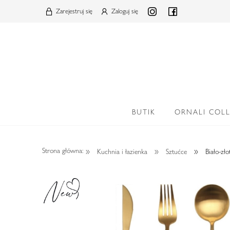
Zarejestruj się
Zaloguj się
BUTIK
ORNALI COL
»
»
»
Strona główna:
Kuchnia i łazienka
Sztućce
Biało-zł