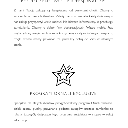
BEZPIECZEŃSTWO I PROFESJONALIZM
Z nami Twoje zakupy są bezpieczne od pierwszej chwili. Dbamy o
zadowolenie naszych klientów. Zależy nam na tym, aby każdy dokonany u
nas zakup przysporzył wiele radości. Na bieżąco informujemy o przebiegu
zamówienia. Dbamy o dobór firm dostarczających Wasze meble. Przy
większych egzemplarzach zawsze korzystamy z indywidualnego transportu,
dzięki czemu mamy pewność, że produkty dotrą do Was w idealnym
stanie.
PROGRAM ORNALI EXCLUSIVE
Specjalnie dla stałych klientów przygotowaliśmy program Ornali Exclusive,
dzięki czemu punkty przyznane podczas zakupów możesz zamieniać na
rabaty. Szczegóły dotyczące tego programu znajdziesz w stopce w sekcji
informacje.