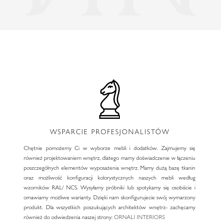
WSPARCIE PROFESJONALISTÓW
Chętnie pomożemy Ci w wyborze mebli i dodatków. Zajmujemy się
również projektowaniem wnętrz, dlatego mamy doświadczenie w łączeniu
poszczególnych elementów wyposażenia wnętrz. Mamy dużą bazę tkanin
oraz możliwość konfiguracji kolorystycznych naszych mebli według
wzorników RAL/ NCS. Wysyłamy próbniki lub spotykamy się osobiście i
omawiamy możliwe warianty. Dzięki nam skonfigurujecie swój wymarzony
produkt. Dla wszystkich poszukujących architektów wnętrz- zachęcamy
również do odwiedzenia naszej strony:
ORNALI INTERIORS