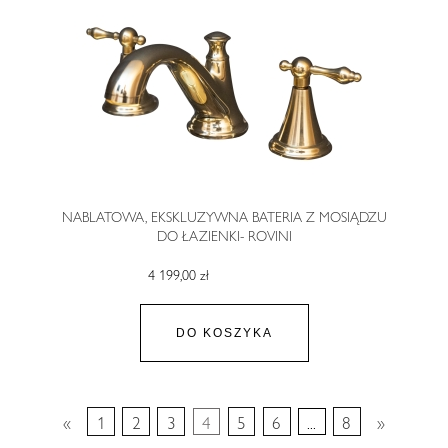
NABLATOWA, EKSKLUZYWNA BATERIA Z MOSIĄDZU
DO ŁAZIENKI- ROVINI
4 199,00 zł
DO KOSZYKA
«
1
2
3
4
5
6
...
8
»