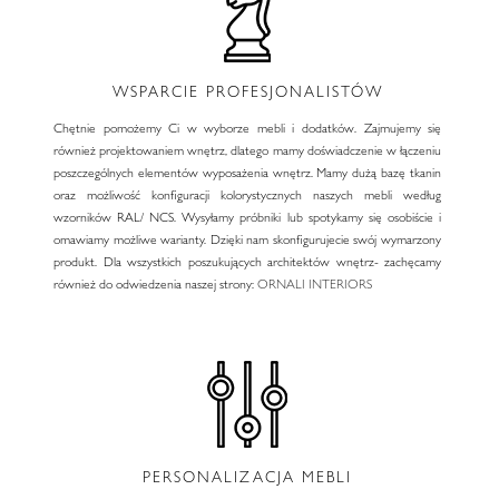
WSPARCIE PROFESJONALISTÓW
Chętnie pomożemy Ci w wyborze mebli i dodatków. Zajmujemy się
również projektowaniem wnętrz, dlatego mamy doświadczenie w łączeniu
poszczególnych elementów wyposażenia wnętrz. Mamy dużą bazę tkanin
oraz możliwość konfiguracji kolorystycznych naszych mebli według
wzorników RAL/ NCS. Wysyłamy próbniki lub spotykamy się osobiście i
omawiamy możliwe warianty. Dzięki nam skonfigurujecie swój wymarzony
produkt. Dla wszystkich poszukujących architektów wnętrz- zachęcamy
również do odwiedzenia naszej strony:
ORNALI INTERIORS
PERSONALIZACJA MEBLI