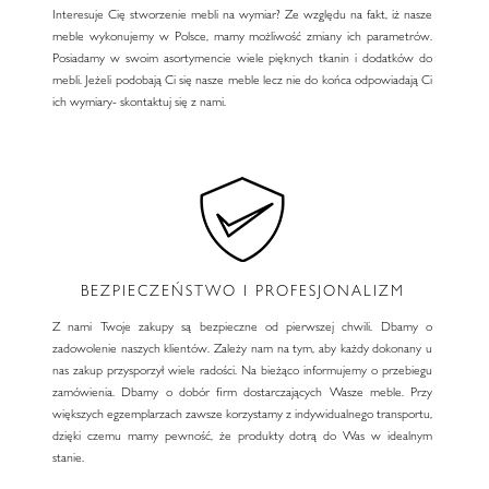
Interesuje Cię stworzenie mebli na wymiar? Ze względu na fakt, iż nasze
meble wykonujemy w Polsce, mamy możliwość zmiany ich parametrów.
Posiadamy w swoim asortymencie wiele pięknych tkanin i dodatków do
mebli. Jeżeli podobają Ci się nasze meble lecz nie do końca odpowiadają Ci
ich wymiary- skontaktuj się z nami.
BEZPIECZEŃSTWO I PROFESJONALIZM
Z nami Twoje zakupy są bezpieczne od pierwszej chwili. Dbamy o
zadowolenie naszych klientów. Zależy nam na tym, aby każdy dokonany u
nas zakup przysporzył wiele radości. Na bieżąco informujemy o przebiegu
zamówienia. Dbamy o dobór firm dostarczających Wasze meble. Przy
większych egzemplarzach zawsze korzystamy z indywidualnego transportu,
dzięki czemu mamy pewność, że produkty dotrą do Was w idealnym
stanie.