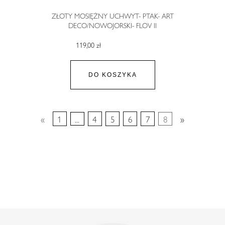
ZŁOTY MOSIĘŻNY UCHWYT- PTAK- ART
DECO/NOWOJORSKI- FLOV II
119,00 zł
DO KOSZYKA
«
1
...
4
5
6
7
8
»