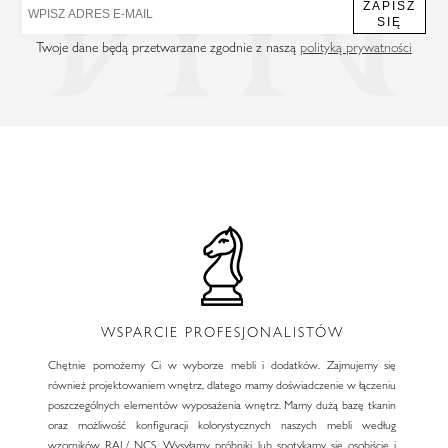
ZAPISZ
SIĘ
Twoje dane będą przetwarzane zgodnie z naszą
polityką prywatności
WSPARCIE PROFESJONALISTÓW
Chętnie pomożemy Ci w wyborze mebli i dodatków. Zajmujemy się
również projektowaniem wnętrz, dlatego mamy doświadczenie w łączeniu
poszczególnych elementów wyposażenia wnętrz. Mamy dużą bazę tkanin
oraz możliwość konfiguracji kolorystycznych naszych mebli według
wzorników RAL/ NCS. Wysyłamy próbniki lub spotykamy się osobiście i