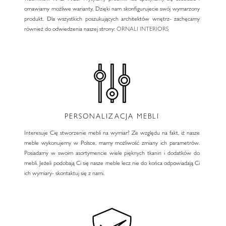
omawiamy możliwe warianty. Dzięki nam skonfigurujecie swój wymarzony
produkt. Dla wszystkich poszukujących architektów wnętrz- zachęcamy
również do odwiedzenia naszej strony:
ORNALI INTERIORS
PERSONALIZACJA MEBLI
Interesuje Cię stworzenie mebli na wymiar? Ze względu na fakt, iż nasze
meble wykonujemy w Polsce, mamy możliwość zmiany ich parametrów.
Posiadamy w swoim asortymencie wiele pięknych tkanin i dodatków do
mebli. Jeżeli podobają Ci się nasze meble lecz nie do końca odpowiadają Ci
ich wymiary- skontaktuj się z nami.