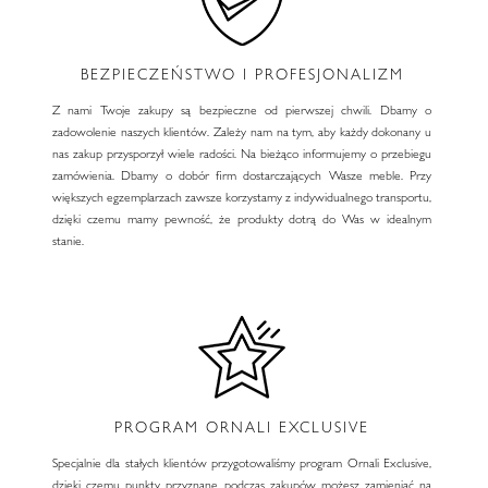
BEZPIECZEŃSTWO I PROFESJONALIZM
Z nami Twoje zakupy są bezpieczne od pierwszej chwili. Dbamy o
zadowolenie naszych klientów. Zależy nam na tym, aby każdy dokonany u
nas zakup przysporzył wiele radości. Na bieżąco informujemy o przebiegu
zamówienia. Dbamy o dobór firm dostarczających Wasze meble. Przy
większych egzemplarzach zawsze korzystamy z indywidualnego transportu,
dzięki czemu mamy pewność, że produkty dotrą do Was w idealnym
stanie.
PROGRAM ORNALI EXCLUSIVE
Specjalnie dla stałych klientów przygotowaliśmy program Ornali Exclusive,
dzięki czemu punkty przyznane podczas zakupów możesz zamieniać na