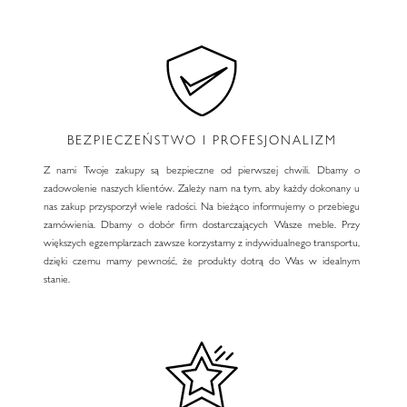
BEZPIECZEŃSTWO I PROFESJONALIZM
Z nami Twoje zakupy są bezpieczne od pierwszej chwili. Dbamy o
zadowolenie naszych klientów. Zależy nam na tym, aby każdy dokonany u
nas zakup przysporzył wiele radości. Na bieżąco informujemy o przebiegu
zamówienia. Dbamy o dobór firm dostarczających Wasze meble. Przy
większych egzemplarzach zawsze korzystamy z indywidualnego transportu,
dzięki czemu mamy pewność, że produkty dotrą do Was w idealnym
stanie.