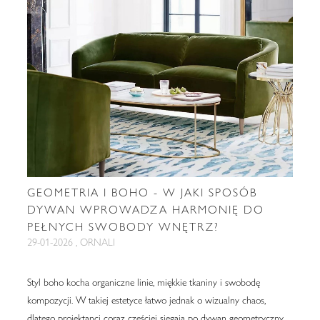
GEOMETRIA I BOHO - W JAKI SPOSÓB
DYWAN WPROWADZA HARMONIĘ DO
PEŁNYCH SWOBODY WNĘTRZ?
29-01-2026 , ORNALI
Styl boho kocha organiczne linie, miękkie tkaniny i swobodę
kompozycji. W takiej estetyce łatwo jednak o wizualny chaos,
dlatego projektanci coraz częściej sięgają po dywan geometryczny