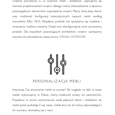
Chętnie pomożemy Ci w wyborze mebli i dodatków. Zajmujemy się
również projektowaniem wnętrz, dlatego mamy doświadczenie w łączeniu
poszczególnych elementów wyposażenia wnętrz. Mamy dużą bazę tkanin
oraz możliwość konfiguracji kolorystycznych naszych mebli według
wzorników RAL/ NCS. Wysyłamy próbniki lub spotykamy się osobiście i
omawiamy możliwe warianty. Dzięki nam skonfigurujecie swój wymarzony
produkt. Dla wszystkich poszukujących architektów wnętrz- zachęcamy
również do odwiedzenia naszej strony:
ORNALI INTERIORS
PERSONALIZACJA MEBLI
Interesuje Cię stworzenie mebli na wymiar? Ze względu na fakt, iż nasze
meble wykonujemy w Polsce, mamy możliwość zmiany ich parametrów.
Posiadamy w swoim asortymencie wiele pięknych tkanin i dodatków do
mebli. Jeżeli podobają Ci się nasze meble lecz nie do końca odpowiadają Ci
ich wymiary- skontaktuj się z nami.