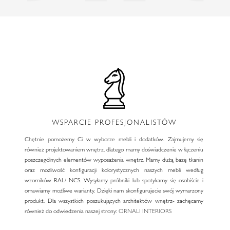
WSPARCIE PROFESJONALISTÓW
Chętnie pomożemy Ci w wyborze mebli i dodatków. Zajmujemy się
również projektowaniem wnętrz, dlatego mamy doświadczenie w łączeniu
poszczególnych elementów wyposażenia wnętrz. Mamy dużą bazę tkanin
oraz możliwość konfiguracji kolorystycznych naszych mebli według
wzorników RAL/ NCS. Wysyłamy próbniki lub spotykamy się osobiście i
omawiamy możliwe warianty. Dzięki nam skonfigurujecie swój wymarzony
produkt. Dla wszystkich poszukujących architektów wnętrz- zachęcamy
również do odwiedzenia naszej strony:
ORNALI INTERIORS