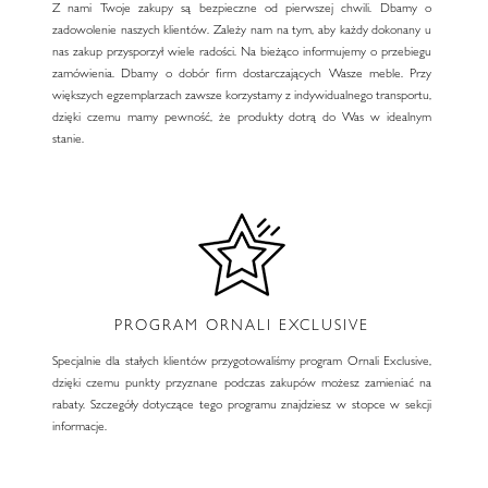
Z nami Twoje zakupy są bezpieczne od pierwszej chwili. Dbamy o
zadowolenie naszych klientów. Zależy nam na tym, aby każdy dokonany u
nas zakup przysporzył wiele radości. Na bieżąco informujemy o przebiegu
zamówienia. Dbamy o dobór firm dostarczających Wasze meble. Przy
większych egzemplarzach zawsze korzystamy z indywidualnego transportu,
dzięki czemu mamy pewność, że produkty dotrą do Was w idealnym
stanie.
PROGRAM ORNALI EXCLUSIVE
Specjalnie dla stałych klientów przygotowaliśmy program Ornali Exclusive,
dzięki czemu punkty przyznane podczas zakupów możesz zamieniać na
rabaty. Szczegóły dotyczące tego programu znajdziesz w stopce w sekcji
informacje.