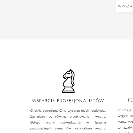
P
WSPARCIE PROFESJONALISTÓW
Interesuj
Chętnie pomożemy Ci w wyborze mebli i dodatków.
względu na
Zajmujemy się również projektowaniem wnętrz,
mamy możl
dlatego mamy doświadczenie w łączeniu
w swoim 
poszczególnych elementów wyposażenia wnętrz.