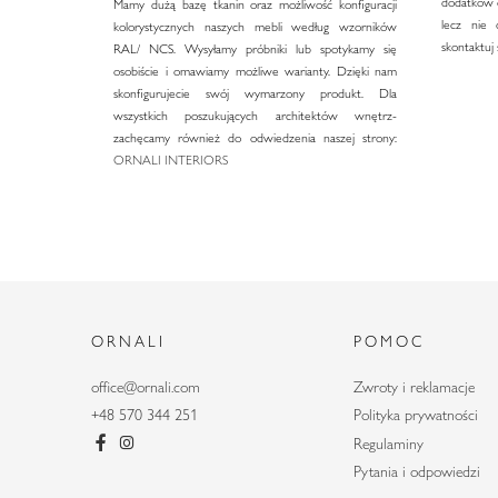
dodatków d
Mamy dużą bazę tkanin oraz możliwość konfiguracji
lecz nie 
kolorystycznych naszych mebli według wzorników
skontaktuj 
RAL/ NCS. Wysyłamy próbniki lub spotykamy się
osobiście i omawiamy możliwe warianty. Dzięki nam
skonfigurujecie swój wymarzony produkt. Dla
wszystkich poszukujących architektów wnętrz-
zachęcamy również do odwiedzenia naszej strony:
ORNALI INTERIORS
ORNALI
POMOC
office@ornali.com
Zwroty i reklamacje
+48 570 344 251
Polityka prywatności
Regulaminy
Pytania i odpowiedzi