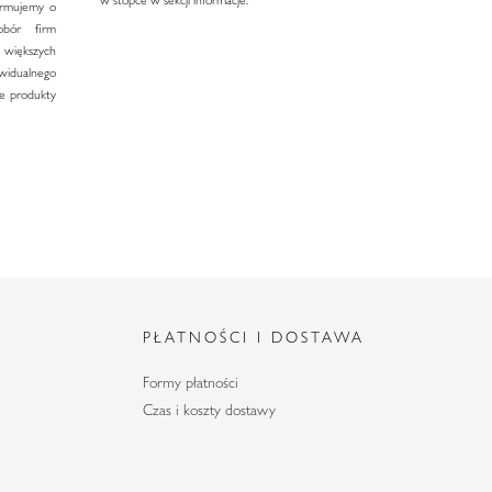
formujemy o
bór firm
większych
widualnego
e produkty
E
PŁATNOŚCI I DOSTAWA
Formy płatności
Czas i koszty dostawy