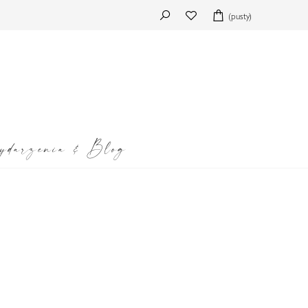
(pusty)
darzenia & Blog