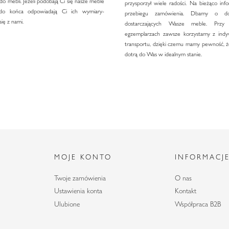
o mebli. Jeżeli podobają Ci się nasze meble
przysporzył wiele radości. Na bieżąco in
do końca odpowiadają Ci ich wymiary-
przebiegu zamówienia. Dbamy o do
się z nami.
dostarczających Wasze meble. Przy 
egzemplarzach zawsze korzystamy z indy
transportu, dzięki czemu mamy pewność, ż
dotrą do Was w idealnym stanie.
MOJE KONTO
INFORMACJ
Twoje zamówienia
O nas
Ustawienia konta
Kontakt
Ulubione
Współpraca B2B