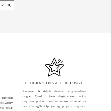
SZ SIĘ
PROGRAM ORNALI EXCLUSIVE
I
Specjalnie dla stałych klientów przygotowaliśmy
program Ornali Exclusive, dzięki czemu punkty
 pierwszej
przyznane podczas zakupów możesz zamieniać na
tów. Zależy
rabaty. Szczegóły dotyczące tego programu znajdziesz
nas zakup
w stopce w sekcji informacje.