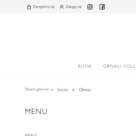
Zarejestruj się
Zaloguj się
BUTIK
ORNALI COL
»
»
Strona główna:
Sztuka
Obrazy
MENU
MEBLE