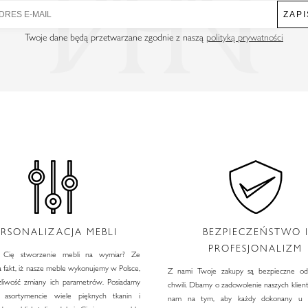
ZAPI
Twoje dane będą przetwarzane zgodnie z naszą
polityką prywatności
ERSONALIZACJA MEBLI
BEZPIECZEŃSTWO 
PROFESJONALIZM
e Cię stworzenie mebli na wymiar? Ze
 fakt, iż nasze meble wykonujemy w Polsce,
Z nami Twoje zakupy są bezpieczne od
iwość zmiany ich parametrów. Posiadamy
chwili. Dbamy o zadowolenie naszych klien
asortymencie wiele pięknych tkanin i
nam na tym, aby każdy dokonany u 