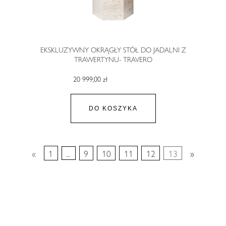
EKSKLUZYWNY OKRĄGŁY STÓŁ DO JADALNI Z
TRAWERTYNU- TRAVERO
20 999,00 zł
DO KOSZYKA
«
1
...
9
10
11
12
13
»