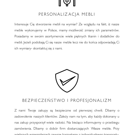
PERSONALIZACJA MEBLI
Interesuje Cię stworzenie mebli na wymiar? Ze względu na fakt, iż nasze
meble wykonujemy w Polsce, mamy możliwość zmiany ich parametrów.
Posiadamy w swoim asortymencie wiele pięknych tkanin i dodatków do
mebli. Jeżeli podobają Ci się nasze meble lecz nie do końca odpowiadają Ci
ich wymiary- skontaktuj się z nami.
BEZPIECZEŃSTWO I PROFESJONALIZM
Z nami Twoje zakupy są bezpieczne od pierwszej chwili. Dbamy o
zadowolenie naszych klientów. Zależy nam na tym, aby każdy dokonany u
nas zakup przysporzył wiele radości. Na bieżąco informujemy o przebiegu
zamówienia. Dbamy o dobór firm dostarczających Wasze meble. Przy
większych egzemplarzach zawsze korzystamy z indywidualnego transportu,