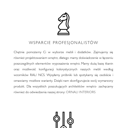
WSPARCIE PROFESJONALISTÓW
Chętnie pomożemy Ci w wyborze mebli i dodatków. Zajmujemy się
również projektowaniem wnętrz, dlatego mamy doświadczenie w łączeniu
poszczególnych elementów wyposażenia wnętrz. Mamy dużą bazę tkanin
oraz możliwość konfiguracji kolorystycznych naszych mebli według
wzorników RAL/ NCS. Wysyłamy próbniki lub spotykamy się osobiście i
omawiamy możliwe warianty. Dzięki nam skonfigurujecie swój wymarzony
produkt. Dla wszystkich poszukujących architektów wnętrz- zachęcamy
również do odwiedzenia naszej strony:
ORNALI INTERIORS