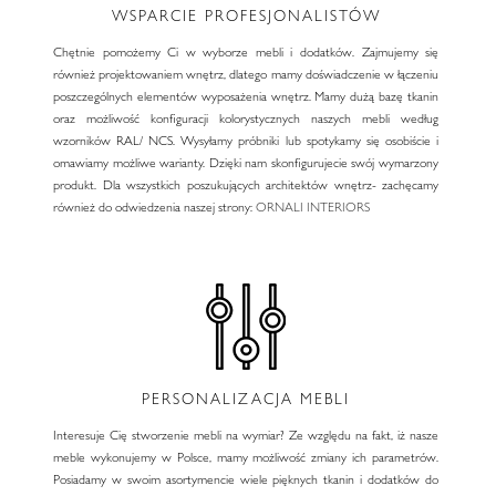
WSPARCIE PROFESJONALISTÓW
Chętnie pomożemy Ci w wyborze mebli i dodatków. Zajmujemy się
również projektowaniem wnętrz, dlatego mamy doświadczenie w łączeniu
poszczególnych elementów wyposażenia wnętrz. Mamy dużą bazę tkanin
oraz możliwość konfiguracji kolorystycznych naszych mebli według
wzorników RAL/ NCS. Wysyłamy próbniki lub spotykamy się osobiście i
omawiamy możliwe warianty. Dzięki nam skonfigurujecie swój wymarzony
produkt. Dla wszystkich poszukujących architektów wnętrz- zachęcamy
również do odwiedzenia naszej strony:
ORNALI INTERIORS
PERSONALIZACJA MEBLI
Interesuje Cię stworzenie mebli na wymiar? Ze względu na fakt, iż nasze
meble wykonujemy w Polsce, mamy możliwość zmiany ich parametrów.
Posiadamy w swoim asortymencie wiele pięknych tkanin i dodatków do