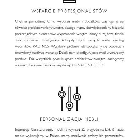
WSPARCIE PROFESJONALISTÓW
Chętnie pomożemy Ci w wyborze mebli i dodatków. Zajmujemy się
również projektowaniem wnętrz, dlatego mamy doświadczenie w łączeniu
poszczególnych elementów wyposażenia wnętrz. Mamy dużą bazę tkanin
oraz możliwość konfiguracji kolorystycznych naszych mebli według
wzorników RAL/ NCS. Wysyłamy próbniki lub spotykamy się osobiście i
omawiamy możliwe warianty. Dzięki nam skonfigurujecie swój wymarzony
produkt. Dla wszystkich poszukujących architektów wnętrz- zachęcamy
również do odwiedzenia naszej strony:
ORNALI INTERIORS
PERSONALIZACJA MEBLI
Interesuje Cię stworzenie mebli na wymiar? Ze względu na fakt, iż nasze
meble wykonujemy w Polsce, mamy możliwość zmiany ich parametrów.