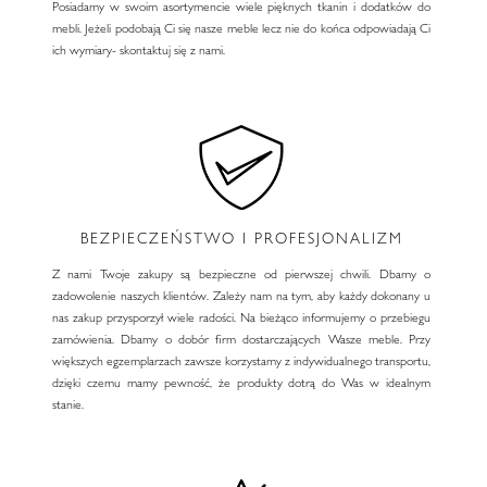
Posiadamy w swoim asortymencie wiele pięknych tkanin i dodatków do
mebli. Jeżeli podobają Ci się nasze meble lecz nie do końca odpowiadają Ci
ich wymiary- skontaktuj się z nami.
BEZPIECZEŃSTWO I PROFESJONALIZM
Z nami Twoje zakupy są bezpieczne od pierwszej chwili. Dbamy o
zadowolenie naszych klientów. Zależy nam na tym, aby każdy dokonany u
nas zakup przysporzył wiele radości. Na bieżąco informujemy o przebiegu
zamówienia. Dbamy o dobór firm dostarczających Wasze meble. Przy
większych egzemplarzach zawsze korzystamy z indywidualnego transportu,
dzięki czemu mamy pewność, że produkty dotrą do Was w idealnym
stanie.