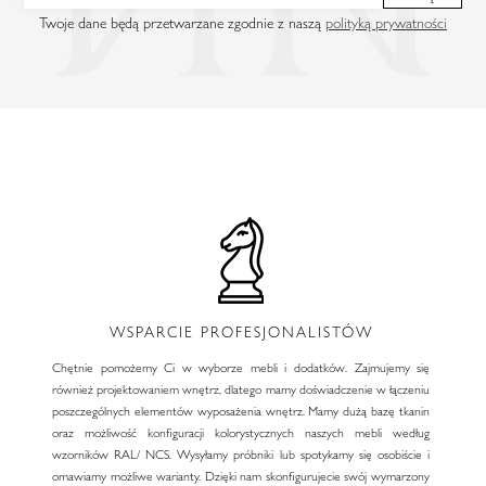
Twoje dane będą przetwarzane zgodnie z naszą
polityką prywatności
WSPARCIE PROFESJONALISTÓW
Chętnie pomożemy Ci w wyborze mebli i dodatków. Zajmujemy się
również projektowaniem wnętrz, dlatego mamy doświadczenie w łączeniu
poszczególnych elementów wyposażenia wnętrz. Mamy dużą bazę tkanin
oraz możliwość konfiguracji kolorystycznych naszych mebli według
wzorników RAL/ NCS. Wysyłamy próbniki lub spotykamy się osobiście i
omawiamy możliwe warianty. Dzięki nam skonfigurujecie swój wymarzony