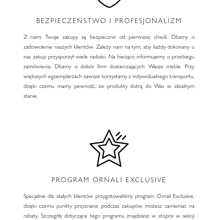
BEZPIECZEŃSTWO I PROFESJONALIZM
Z nami Twoje zakupy są bezpieczne od pierwszej chwili. Dbamy o
zadowolenie naszych klientów. Zależy nam na tym, aby każdy dokonany u
nas zakup przysporzył wiele radości. Na bieżąco informujemy o przebiegu
zamówienia. Dbamy o dobór firm dostarczających Wasze meble. Przy
większych egzemplarzach zawsze korzystamy z indywidualnego transportu,
dzięki czemu mamy pewność, że produkty dotrą do Was w idealnym
stanie.
PROGRAM ORNALI EXCLUSIVE
Specjalnie dla stałych klientów przygotowaliśmy program Ornali Exclusive,
dzięki czemu punkty przyznane podczas zakupów możesz zamieniać na
rabaty. Szczegóły dotyczące tego programu znajdziesz w stopce w sekcji