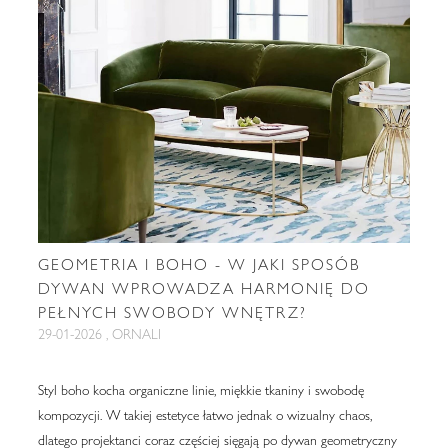
GEOMETRIA I BOHO - W JAKI SPOSÓB
DYWAN WPROWADZA HARMONIĘ DO
PEŁNYCH SWOBODY WNĘTRZ?
29-01-2026 , ORNALI
Styl boho kocha organiczne linie, miękkie tkaniny i swobodę
kompozycji. W takiej estetyce łatwo jednak o wizualny chaos,
dlatego projektanci coraz częściej sięgają po dywan geometryczny