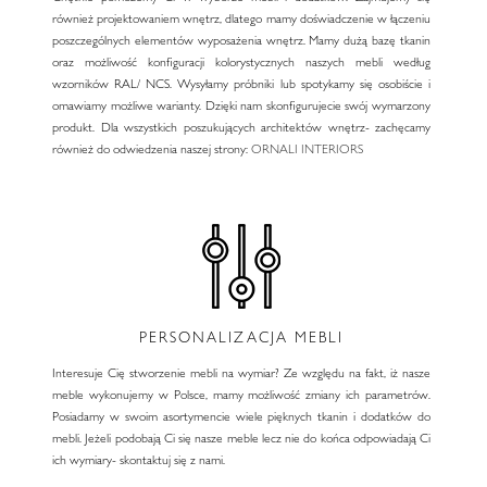
również projektowaniem wnętrz, dlatego mamy doświadczenie w łączeniu
poszczególnych elementów wyposażenia wnętrz. Mamy dużą bazę tkanin
oraz możliwość konfiguracji kolorystycznych naszych mebli według
wzorników RAL/ NCS. Wysyłamy próbniki lub spotykamy się osobiście i
omawiamy możliwe warianty. Dzięki nam skonfigurujecie swój wymarzony
produkt. Dla wszystkich poszukujących architektów wnętrz- zachęcamy
również do odwiedzenia naszej strony:
ORNALI INTERIORS
PERSONALIZACJA MEBLI
Interesuje Cię stworzenie mebli na wymiar? Ze względu na fakt, iż nasze
meble wykonujemy w Polsce, mamy możliwość zmiany ich parametrów.
Posiadamy w swoim asortymencie wiele pięknych tkanin i dodatków do
mebli. Jeżeli podobają Ci się nasze meble lecz nie do końca odpowiadają Ci
ich wymiary- skontaktuj się z nami.