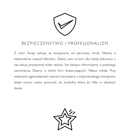
BEZPIECZEŃSTWO I PROFESJONALIZM
Z nami Twoje zakupy są bezpieczne od pierwszej chwili. Dbamy o
zadowolenie naszych klientów. Zależy nam na tym, aby każdy dokonany u
nas zakup przysporzył wiele radości. Na bieżąco informujemy o przebiegu
zamówienia. Dbamy o dobór firm dostarczających Wasze meble. Przy
większych egzemplarzach zawsze korzystamy z indywidualnego transportu,
dzięki czemu mamy pewność, że produkty dotrą do Was w idealnym
stanie.