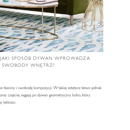
W JAKI SPOSÓB DYWAN WPROWADZA
H SWOBODY WNĘTRZ?
kie tkaniny i swobodę kompozycji. W takiej estetyce łatwo jednak
coraz częściej sięgają po dywan geometryczny boho, który
j lekkości.