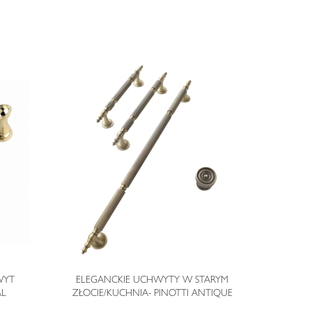
WYT
ELEGANCKIE UCHWYTY W STARYM
EL
AL
ZŁOCIE/KUCHNIA- PINOTTI ANTIQUE
CHROMIE/KU