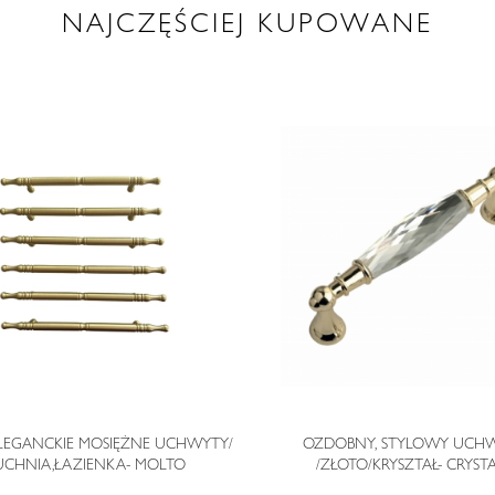
NAJCZĘŚCIEJ KUPOWANE
ELEGANCKIE MOSIĘŻNE UCHWYTY/
OZDOBNY, STYLOWY UCH
UCHNIA,ŁAZIENKA- MOLTO
/ZŁOTO/KRYSZTAŁ- CRYST