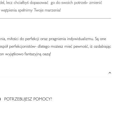
el, lecz chciałbyś dopasować go do swoich potrzeb- zmienić
wątpienia spełnimy Twoje marzenia!
a, miłości do perfekcji oraz pragnienia indywidualizmu. Są one
pół perfekcjonistów- dlatego możesz mieć pewność, iż ozdabiając
 on wyjątkowo fantazyjną oazą!
POTRZEBUJESZ POMOCY?