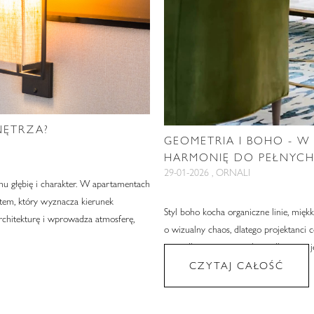
NĘTRZA?
GEOMETRIA I BOHO - 
HARMONIĘ DO PEŁNYC
29-01-2026 , ORNALI
mu głębię i charakter. W apartamentach
ntem, który wyznacza kierunek
Styl boho kocha organiczne linie, mięk
architekturę i wprowadza atmosferę,
o wizualny chaos, dlatego projektanci 
porządkuje przestrzeń bez odbierania je
CZYTAJ CAŁOŚĆ