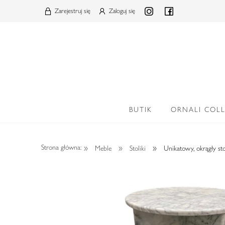
Zarejestruj się
Zaloguj się
BUTIK
ORNALI COL
»
»
»
Strona główna:
Meble
Stoliki
Unikatowy, okrągły st