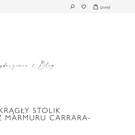
(pusty)
darzenia & Blog
KRĄGŁY STOLIK
Z MARMURU CARRARA-