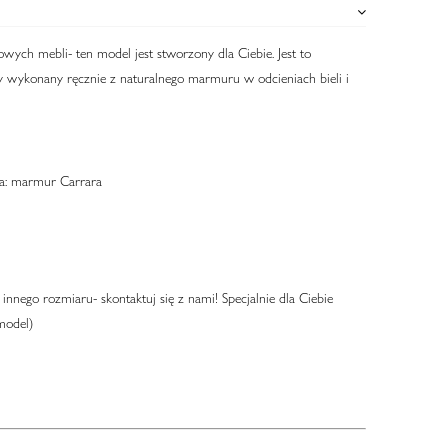
towych mebli- ten model jest stworzony dla Ciebie. Jest to
y wykonany ręcznie z naturalnego marmuru w odcieniach bieli i
a: marmur Carrara
innego rozmiaru- skontaktuj się z nami! Specjalnie dla Ciebie
model)