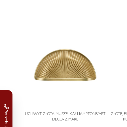
STYLU ART
UCHWYT ZŁOTA MUSZELKA/ HAMPTONS/ART
ZŁOTE, 
DECO- ZIMARE
K