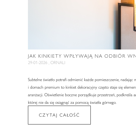
JAK KINKIETY WPŁYWAJĄ NA ODBIÓR W
29-01-2026 , ORNALI
Subtelne światło potrafi odmienić każde pomieszczenie, nadając 
i domach premium to kinkiet dekoracyjny często staje się eleme
aranżacji. Oświetlenie boczne porządkuje przestrzeń, podkreśla 
której nie da się osiągnąć za pomocą światła górnego.
CZYTAJ CAŁOŚĆ