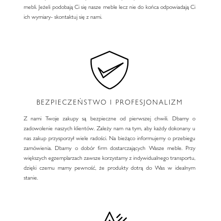
mebli. Jeżeli podobają Ci się nasze meble lecz nie do końca odpowiadają Ci
ich wymiary- skontaktuj się z nami.
BEZPIECZEŃSTWO I PROFESJONALIZM
Z nami Twoje zakupy są bezpieczne od pierwszej chwili. Dbamy o
zadowolenie naszych klientów. Zależy nam na tym, aby każdy dokonany u
nas zakup przysporzył wiele radości. Na bieżąco informujemy o przebiegu
zamówienia. Dbamy o dobór firm dostarczających Wasze meble. Przy
większych egzemplarzach zawsze korzystamy z indywidualnego transportu,
dzięki czemu mamy pewność, że produkty dotrą do Was w idealnym
stanie.