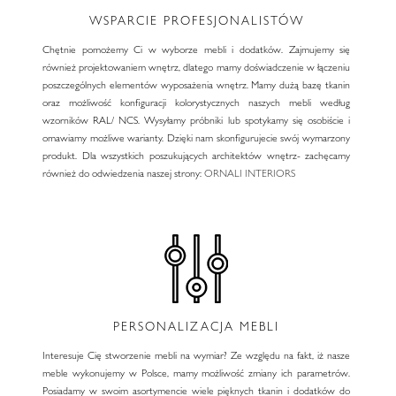
WSPARCIE PROFESJONALISTÓW
Chętnie pomożemy Ci w wyborze mebli i dodatków. Zajmujemy się
również projektowaniem wnętrz, dlatego mamy doświadczenie w łączeniu
poszczególnych elementów wyposażenia wnętrz. Mamy dużą bazę tkanin
oraz możliwość konfiguracji kolorystycznych naszych mebli według
wzorników RAL/ NCS. Wysyłamy próbniki lub spotykamy się osobiście i
omawiamy możliwe warianty. Dzięki nam skonfigurujecie swój wymarzony
produkt. Dla wszystkich poszukujących architektów wnętrz- zachęcamy
również do odwiedzenia naszej strony:
ORNALI INTERIORS
PERSONALIZACJA MEBLI
Interesuje Cię stworzenie mebli na wymiar? Ze względu na fakt, iż nasze
meble wykonujemy w Polsce, mamy możliwość zmiany ich parametrów.
Posiadamy w swoim asortymencie wiele pięknych tkanin i dodatków do