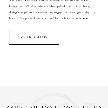
Styl boho kocha organiczne linie, miękkie tkaniny i swobodę
kompozycji. W takiej estetyce łatwo jednak o wizualny chaos,
dlatego projektanci coraz częściej sięgają po dywan geometryczny
boho, który porządkuje przestrzeń bez odbierania jej lekkości.
CZYTAJ CAŁOŚĆ
ZAPISZ SIĘ DO NEWSLETTERA