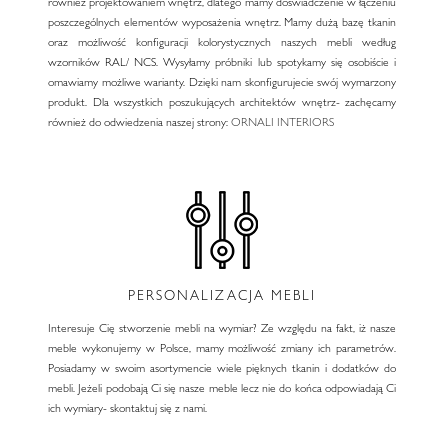
również projektowaniem wnętrz, dlatego mamy doświadczenie w łączeniu
poszczególnych elementów wyposażenia wnętrz. Mamy dużą bazę tkanin
oraz możliwość konfiguracji kolorystycznych naszych mebli według
wzorników RAL/ NCS. Wysyłamy próbniki lub spotykamy się osobiście i
omawiamy możliwe warianty. Dzięki nam skonfigurujecie swój wymarzony
produkt. Dla wszystkich poszukujących architektów wnętrz- zachęcamy
również do odwiedzenia naszej strony:
ORNALI INTERIORS
PERSONALIZACJA MEBLI
Interesuje Cię stworzenie mebli na wymiar? Ze względu na fakt, iż nasze
meble wykonujemy w Polsce, mamy możliwość zmiany ich parametrów.
Posiadamy w swoim asortymencie wiele pięknych tkanin i dodatków do
mebli. Jeżeli podobają Ci się nasze meble lecz nie do końca odpowiadają Ci
ich wymiary- skontaktuj się z nami.