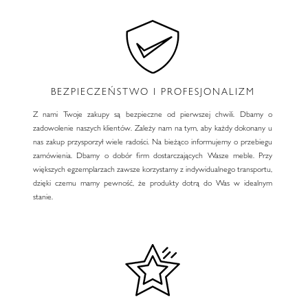
BEZPIECZEŃSTWO I PROFESJONALIZM
Z nami Twoje zakupy są bezpieczne od pierwszej chwili. Dbamy o
zadowolenie naszych klientów. Zależy nam na tym, aby każdy dokonany u
nas zakup przysporzył wiele radości. Na bieżąco informujemy o przebiegu
zamówienia. Dbamy o dobór firm dostarczających Wasze meble. Przy
większych egzemplarzach zawsze korzystamy z indywidualnego transportu,
dzięki czemu mamy pewność, że produkty dotrą do Was w idealnym
stanie.