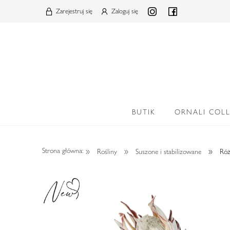
Zarejestruj się
Zaloguj się
BUTIK
ORNALI COL
»
»
»
Strona główna:
Rośliny
Suszone i stabilizowane
Róż