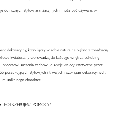
.
suje do różnych stylów aranżacyjnych i może być używana w
ent dekoracyjny, który łączy w sobie naturalne piękno z trwałością
e, różowe kwiatostany wprowadzą do każdego wnętrza odrobinę
nemu procesowi suszenia zachowuje swoje walory estetyczne przez
 osób poszukujących stylowych i trwałych rozwiązań dekoracyjnych,
 im unikalnego charakteru.
POTRZEBUJESZ POMOCY?