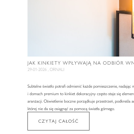
JAK KINKIETY WPŁYWAJĄ NA ODBIÓR W
29-01-2026 , ORNALI
Subtelne światło potrafi odmienić każde pomieszczenie, nadając 
i domach premium to kinkiet dekoracyjny często staje się eleme
aranżacji. Oświetlenie boczne porządkuje przestrzeń, podkreśla 
której nie da się osiągnąć za pomocą światła górnego.
CZYTAJ CAŁOŚĆ