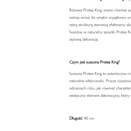
Różowa Protea King, znana również jako
wersja wnosi do wnętrz wyjątkowy urok
ostrą strukturą stanowią efektowny ak
Suszona w naturalny sposób, Protea Ki
stylową dekorację.
Czym jest suszona Protea King?
Suszona Protea King to autentyczna ro
naturalne właściwości. Proces suszeni
odcieniach różu, jak również charaktery
estetyczny element dekoracyjny, który
Długość:
40 cm