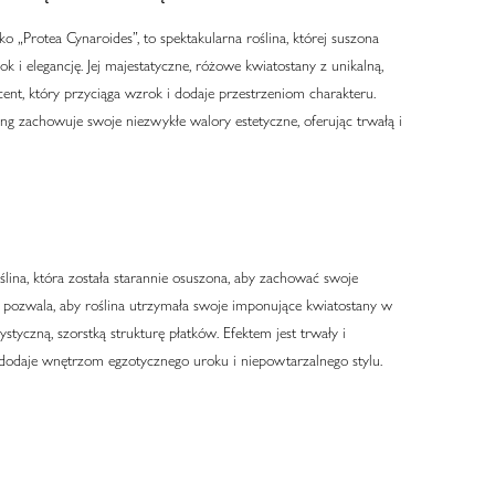
 „Protea Cynaroides”, to spektakularna roślina, której suszona
 i elegancję. Jej majestatyczne, różowe kwiatostany z unikalną,
cent, który przyciąga wzrok i dodaje przestrzeniom charakteru.
ng zachowuje swoje niezwykłe walory estetyczne, oferując trwałą i
ślina, która została starannie osuszona, aby zachować swoje
a pozwala, aby roślina utrzymała swoje imponujące kwiatostany w
styczną, szorstką strukturę płatków. Efektem jest trwały i
 dodaje wnętrzom egzotycznego uroku i niepowtarzalnego stylu.