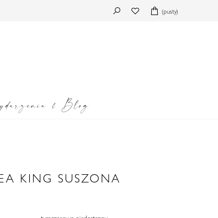
(pusty)
darzenia & Blog
EA KING SUSZONA
tymczasowo niedostępny