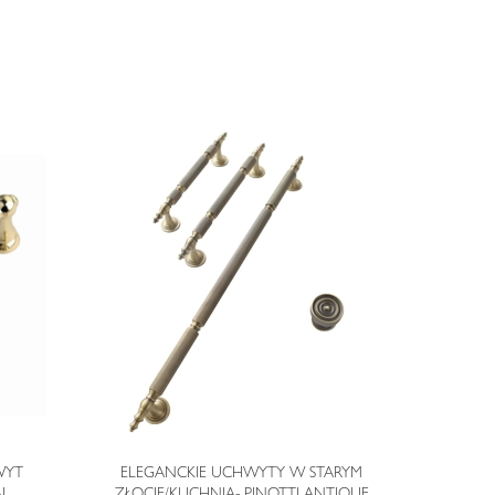
WYT
ELEGANCKIE UCHWYTY W STARYM
EL
AL
ZŁOCIE/KUCHNIA- PINOTTI ANTIQUE
CHROMIE/KU