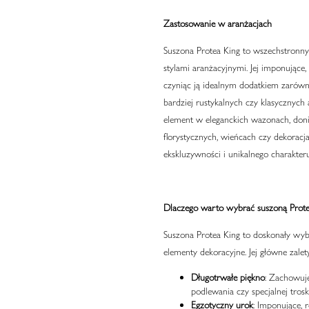
Zastosowanie w aranżacjach
Suszona Protea King to wszechstronny
stylami aranżacyjnymi. Jej imponujące
czyniąc ją idealnym dodatkiem zarówno
bardziej rustykalnych czy klasycznych
element w eleganckich wazonach, doni
florystycznych, wieńcach czy dekoracj
ekskluzywności i unikalnego charakteru
Dlaczego warto wybrać suszoną Prote
Suszona Protea King to doskonały wybór
elementy dekoracyjne. Jej główne zalety
Długotrwałe piękno
: Zachowuje
podlewania czy specjalnej troski
Egzotyczny urok
: Imponujące, 