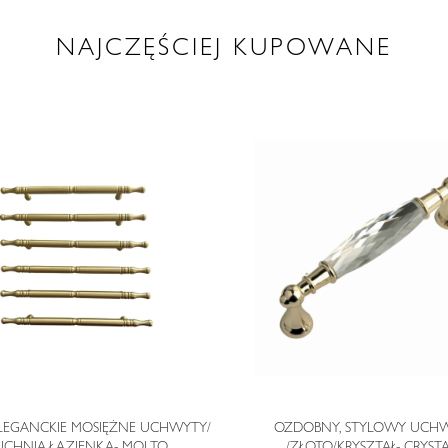
NAJCZĘŚCIEJ KUPOWANE
ELEGANCKIE MOSIĘŻNE UCHWYTY/
OZDOBNY, STYLOWY UCH
UCHNIA,ŁAZIENKA- MOLTO
/ZŁOTO/KRYSZTAŁ- CRYST