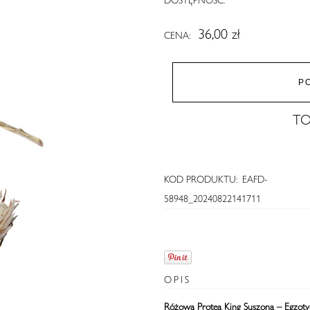
36,00 zł
CENA:
P
TO
KOD PRODUKTU:
EAFD-
58948_20240822141711
OPIS
Różowa Protea King Suszona – Egzot