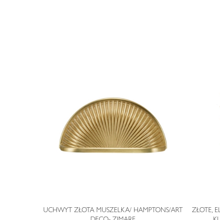
STYLU ART
UCHWYT ZŁOTA MUSZELKA/ HAMPTONS/ART
ZŁOTE, 
DECO- ZIMARE
K