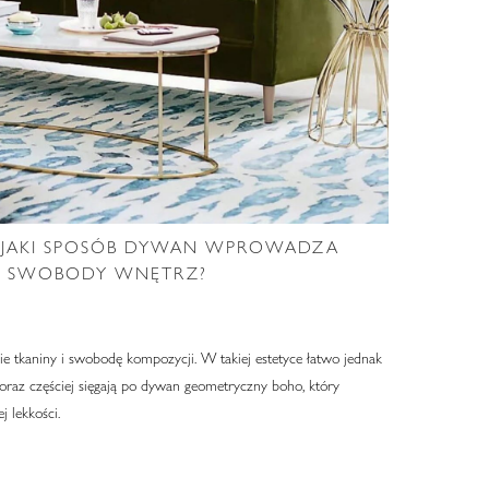
W JAKI SPOSÓB DYWAN WPROWADZA
H SWOBODY WNĘTRZ?
kie tkaniny i swobodę kompozycji. W takiej estetyce łatwo jednak
coraz częściej sięgają po dywan geometryczny boho, który
j lekkości.