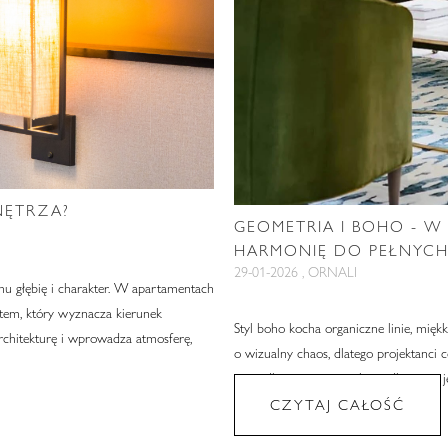
NĘTRZA?
GEOMETRIA I BOHO - 
HARMONIĘ DO PEŁNYC
29-01-2026 , ORNALI
mu głębię i charakter. W apartamentach
ntem, który wyznacza kierunek
Styl boho kocha organiczne linie, mięk
architekturę i wprowadza atmosferę,
o wizualny chaos, dlatego projektanci 
porządkuje przestrzeń bez odbierania je
CZYTAJ CAŁOŚĆ