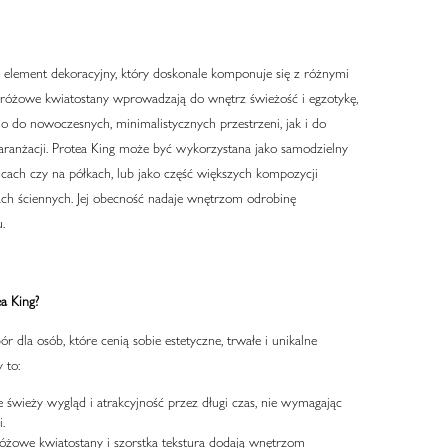
 element dekoracyjny, który doskonale komponuje się z różnymi
, różowe kwiatostany wprowadzają do wnętrz świeżość i egzotykę,
 do nowoczesnych, minimalistycznych przestrzeni, jak i do
 aranżacji. Protea King może być wykorzystana jako samodzielny
cach czy na półkach, lub jako część większych kompozycji
ach ściennych. Jej obecność nadaje wnętrzom odrobinę
.
a King?
 dla osób, które cenią sobie estetyczne, trwałe i unikalne
 to:
 świeży wygląd i atrakcyjność przez długi czas, nie wymagając
.
różowe kwiatostany i szorstka tekstura dodają wnętrzom