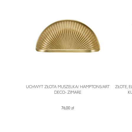
STYLU ART
UCHWYT ZŁOTA MUSZELKA/ HAMPTONS/ART
ZŁOTE, 
DECO- ZIMARE
K
76,00 zł