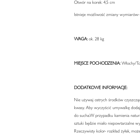
Otwór na korek: 4,5 cm
Istnieje możliwość zmiany wymiarów
WAGA:
ok. 28 kg
MIEJSCE POCHODZENIA:
Włochy/To
DODATKOWE INFORMACJE:
Nie używaj ostrych środków czyszcząc
kwasy. Aby wyczyścić umywalkę dodaj 
do sucha.W przypadku kamienia natura
sztuki będzie miało niepowtarzalne wy
Rzeczywisty kolor- rozkład żyłek, może