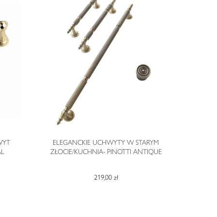
WYT
ELEGANCKIE UCHWYTY W STARYM
EL
AL
ZŁOCIE/KUCHNIA- PINOTTI ANTIQUE
CHROMIE/KU
219,00 zł