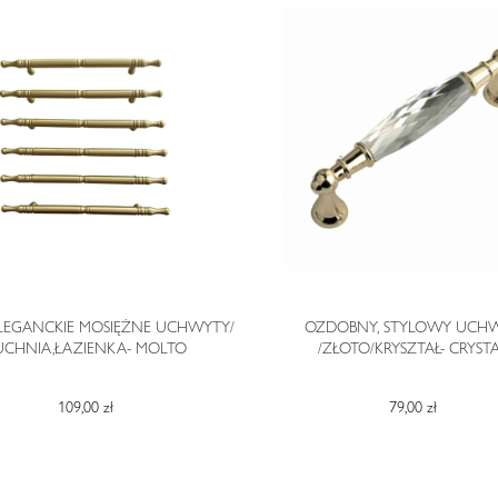
ELEGANCKIE MOSIĘŻNE UCHWYTY/
OZDOBNY, STYLOWY UCH
UCHNIA,ŁAZIENKA- MOLTO
/ZŁOTO/KRYSZTAŁ- CRYST
109,00 zł
79,00 zł