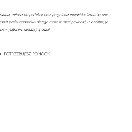
ania, miłości do perfekcji oraz pragnienia indywidualizmu. Są one
pół perfekcjonistów- dlatego możesz mieć pewność, iż ozdabiając
 on wyjątkowo fantazyjną oazą!
POTRZEBUJESZ POMOCY?