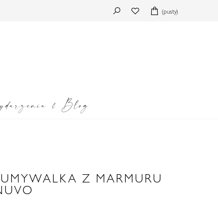
(pusty)
darzenia & Blog
 UMYWALKA Z MARMURU
NUVO