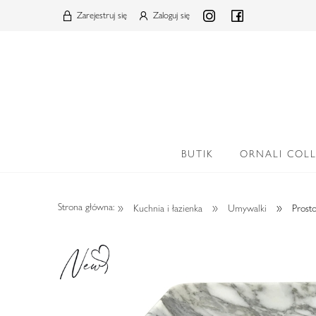
Zarejestruj się
Zaloguj się
BUTIK
ORNALI COL
»
»
»
Strona główna:
Kuchnia i łazienka
Umywalki
Prost