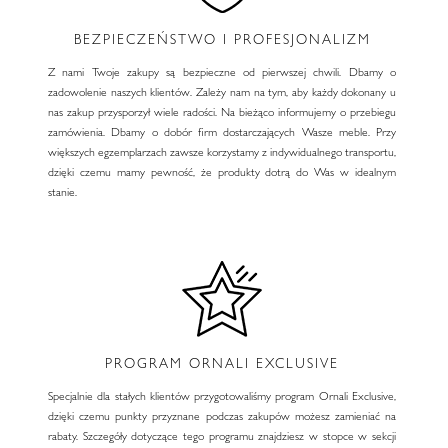
BEZPIECZEŃSTWO I PROFESJONALIZM
Z nami Twoje zakupy są bezpieczne od pierwszej chwili. Dbamy o
zadowolenie naszych klientów. Zależy nam na tym, aby każdy dokonany u
nas zakup przysporzył wiele radości. Na bieżąco informujemy o przebiegu
zamówienia. Dbamy o dobór firm dostarczających Wasze meble. Przy
większych egzemplarzach zawsze korzystamy z indywidualnego transportu,
dzięki czemu mamy pewność, że produkty dotrą do Was w idealnym
stanie.
PROGRAM ORNALI EXCLUSIVE
Specjalnie dla stałych klientów przygotowaliśmy program Ornali Exclusive,
dzięki czemu punkty przyznane podczas zakupów możesz zamieniać na
rabaty. Szczegóły dotyczące tego programu znajdziesz w stopce w sekcji