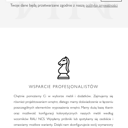
Twoje dane będą przetwarzane zgodnie z naszą
polityką prywatności
WSPARCIE PROFESJONALISTÓW
Chętnie pomożemy Ci w wyborze mebli i dodatków. Zajmujemy się
również projektowaniem wnętrz, dlatego mamy doświadczenie w łączeniu
poszczególnych elementów wyposażenia wnętrz. Mamy dużą bazę tkanin
oraz możliwość konfiguracji kolorystycznych naszych mebli według
wzorników RAL/ NCS. Wysyłamy próbniki lub spotykamy się osobiście i
omawiamy możliwe warianty. Dzięki nam skonfigurujecie swój wymarzony