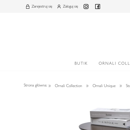
Zarejestruj się
Zaloguj się
BUTIK
ORNALI COL
»
»
»
Strona główna:
Ornali Collection
Ornali Unique
Sto