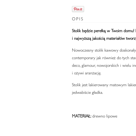
OPIS
Stolik będzie perełką w Twoim domu!
i najwyższą jakością materiałów tworzy
Nowoczesny stolik kawowy doskonały
contemporary jak również do tych staw
deco, glamour, nowojorskich i wielu 
i ożywi aranżację.
Stolik jest lakierowany matowym laki
jedwabiście gładka.
MATERIAŁ:
drewno lipowe