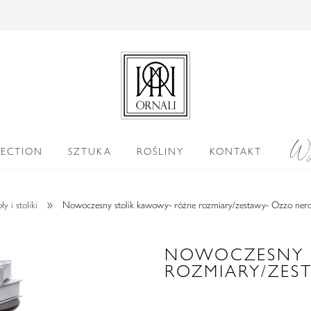
Wy
LECTION
SZTUKA
ROŚLINY
KONTAKT
»
ły i stoliki
Nowoczesny stolik kawowy- różne rozmiary/zestawy- Ozzo ner
NOWOCZESNY 
ROZMIARY/ZES