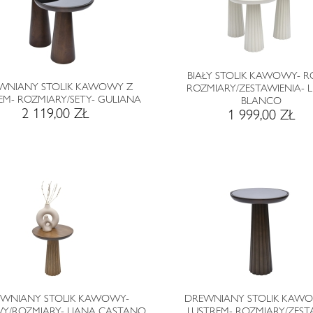
BIAŁY STOLIK KAWOWY- 
WNIANY STOLIK KAWOWY Z
ROZMIARY/ZESTAWIENIA- 
EM- ROZMIARY/SETY- GULIANA
BLANCO
2 119,00 ZŁ
1 999,00 ZŁ
WNIANY STOLIK KAWOWY-
DREWNIANY STOLIK KAW
Y/ROZMIARY- LIANA CASTANO
LUSTREM- ROZMIARY/ZEST