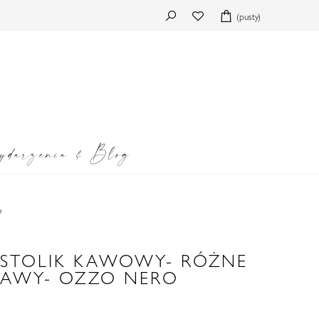
(pusty)
darzenia & Blog
o
STOLIK KAWOWY- RÓŻNE
TAWY- OZZO NERO