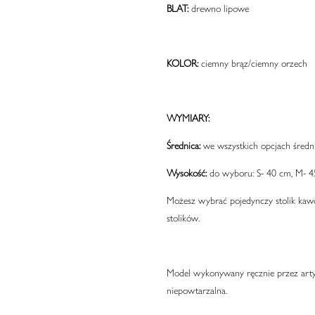
BLAT:
drewno lipowe
KOLOR:
ciemny brąz/ciemny orzech
WYMIARY:
Średnica:
we wszystkich opcjach średn
Wysokość:
do wyboru: S- 40 cm, M- 4
Możesz wybrać pojedynczy stolik kaw
stolików.
Model wykonywany ręcznie przez artys
niepowtarzalna.