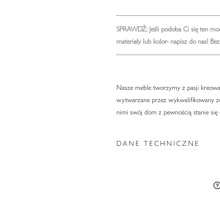
SPRAWDŹ: Jeśli podoba Ci się ten mod
materiały lub kolor-
napisz do nas!
Bez 
Nasze meble tworzymy z pasji kreowani
wytwarzane przez wykwalifikowany zes
nimi swój dom z pewnością stanie się
DANE TECHNICZNE