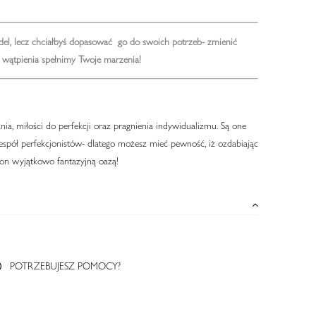
el, lecz chciałbyś dopasować go do swoich potrzeb- zmienić
wątpienia spełnimy Twoje marzenia!
a, miłości do perfekcji oraz pragnienia indywidualizmu. Są one
pół perfekcjonistów- dlatego możesz mieć pewność, iż ozdabiając
 on wyjątkowo fantazyjną oazą!
POTRZEBUJESZ POMOCY?