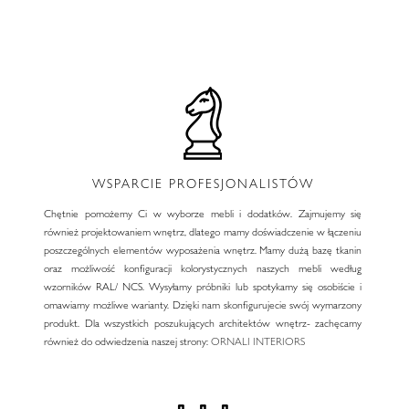
WSPARCIE PROFESJONALISTÓW
Chętnie pomożemy Ci w wyborze mebli i dodatków. Zajmujemy się
również projektowaniem wnętrz, dlatego mamy doświadczenie w łączeniu
poszczególnych elementów wyposażenia wnętrz. Mamy dużą bazę tkanin
oraz możliwość konfiguracji kolorystycznych naszych mebli według
wzorników RAL/ NCS. Wysyłamy próbniki lub spotykamy się osobiście i
omawiamy możliwe warianty. Dzięki nam skonfigurujecie swój wymarzony
produkt. Dla wszystkich poszukujących architektów wnętrz- zachęcamy
również do odwiedzenia naszej strony:
ORNALI INTERIORS