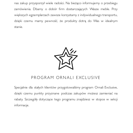
nas zakup przysporzył wiele radości. Na bieżąco informujemy o przebiegu
zamówienia. Dbamy o dobór firm dostarczających Wasze meble. Przy
większych egzemplarzach zawsze korzystamy z indywidualnego transportu,
dzięki czemu mamy pewność, że produkty dotrą do Was w idealnym
stanie.
PROGRAM ORNALI EXCLUSIVE
Specjalnie dla stałych klientów przygotowaliśmy program Ornali Exclusive,
dzięki czemu punkty przyznane podczas zakupów możesz zamieniać na
rabaty. Szczegóły dotyczące tego programu znajdziesz w stopce w sekcji
informacje.