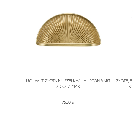
STYLU ART
UCHWYT ZŁOTA MUSZELKA/ HAMPTONS/ART
ZŁOTE, 
DECO- ZIMARE
K
76,00 zł