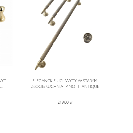
WYT
ELEGANCKIE UCHWYTY W STARYM
EL
AL
ZŁOCIE/KUCHNIA- PINOTTI ANTIQUE
CHROMIE/KU
219,00 zł