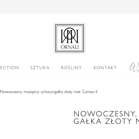
Wy
LECTION
SZTUKA
ROŚLINY
KONTAKT
Nowoczesny, mosiężny uchwyt-gałka złoty mat- Cameo II
NOWOCZESNY,
GAŁKA ZŁOTY M