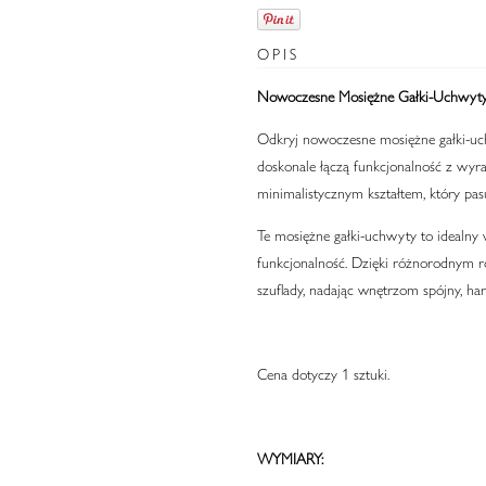
OPIS
Nowoczesne Mosiężne Gałki-Uchwyty
Odkryj nowoczesne mosiężne gałki-u
doskonale łączą funkcjonalność z wyr
minimalistycznym kształtem, który pas
Te mosiężne gałki-uchwyty to idealny w
funkcjonalność. Dzięki różnorodnym 
szuflady, nadając wnętrzom spójny, ha
Cena dotyczy 1 sztuki.
WYMIARY: