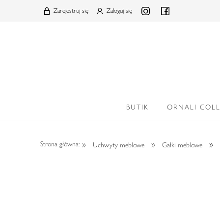
Zarejestruj się
Zaloguj się
BUTIK
ORNALI COL
»
»
»
Strona główna:
Uchwyty meblowe
Gałki meblowe