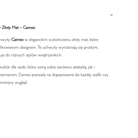
 Złoty Mat – Cameo
chwyty
Cameo
w eleganckim wykończeniu złoty mat, które
afinowanym designem. Te uchwyty wyróżniają się prostym,
uje do różnych stylów wnętrzarskich.
ybór dla osób, które cenią sobie zarówno estetykę, jak i
rozmiarom, Cameo pozwala na dopasowanie do każdej szafki czy
rmonijny wygląd.