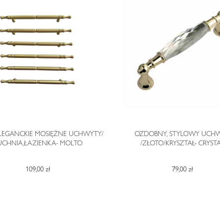
ELEGANCKIE MOSIĘŻNE UCHWYTY/
OZDOBNY, STYLOWY UCH
UCHNIA,ŁAZIENKA- MOLTO
/ZŁOTO/KRYSZTAŁ- CRYST
109,00 zł
79,00 zł