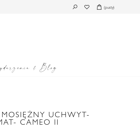
(pusty)
darzenia & Blog
 MOSIĘŻNY UCHWYT-
AT- CAMEO II