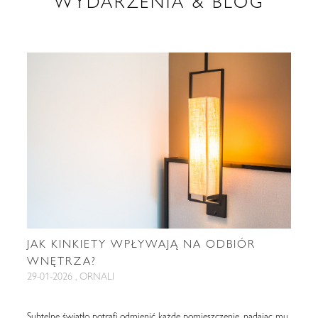
WYDARZENIA & BLOG
JAK KINKIETY WPŁYWAJĄ NA ODBIÓR
WNĘTRZA?
29-01-2026 , ORNALI
Subtelne światło potrafi odmienić każde pomieszczenie, nadając mu