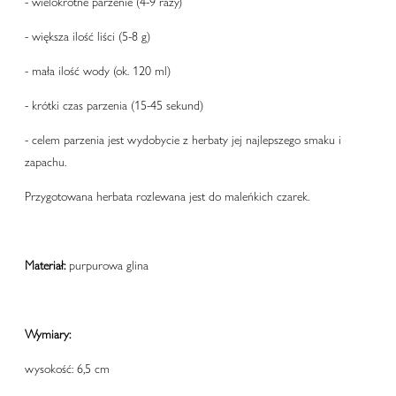
- wielokrotne parzenie (4-9 razy)
- większa ilość liści (5-8 g)
- mała ilość wody (ok. 120 ml)
- krótki czas parzenia (15-45 sekund)
- celem parzenia jest wydobycie z herbaty jej najlepszego smaku i
zapachu.
Przygotowana herbata rozlewana jest do maleńkich czarek.
Materiał:
purpurowa glina
Wymiary:
wysokość: 6,5 cm