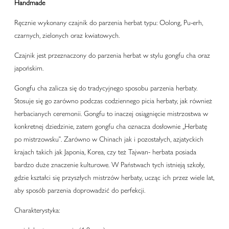
Handmade
Ręcznie wykonany czajnik do parzenia herbat typu: Oolong, Pu-erh,
czarnych, zielonych oraz kwiatowych.
Czajnik jest przeznaczony do parzenia herbat w stylu gongfu cha oraz
japońskim.
Gongfu cha zalicza się do tradycyjnego sposobu parzenia herbaty.
Stosuje się go zarówno podczas codziennego picia herbaty, jak również
herbacianych ceremonii. Gongfu to inaczej osiągnięcie mistrzostwa w
konkretnej dziedzinie, zatem gongfu cha oznacza dosłownie ,,Herbatę
po mistrzowsku". Zarówno w Chinach jak i pozostałych, azjatyckich
krajach takich jak Japonia, Korea, czy też Tajwan- herbata posiada
bardzo duże znaczenie kulturowe. W Państwach tych istnieją szkoły,
gdzie kształci się przyszłych mistrzów herbaty, ucząc ich przez wiele lat,
aby sposób parzenia doprowadzić do perfekcji.
Charakterystyka: