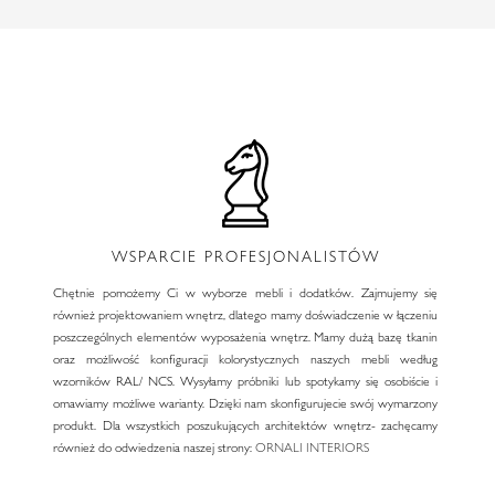
WSPARCIE PROFESJONALISTÓW
Chętnie pomożemy Ci w wyborze mebli i dodatków. Zajmujemy się
również projektowaniem wnętrz, dlatego mamy doświadczenie w łączeniu
poszczególnych elementów wyposażenia wnętrz. Mamy dużą bazę tkanin
oraz możliwość konfiguracji kolorystycznych naszych mebli według
wzorników RAL/ NCS. Wysyłamy próbniki lub spotykamy się osobiście i
omawiamy możliwe warianty. Dzięki nam skonfigurujecie swój wymarzony
produkt. Dla wszystkich poszukujących architektów wnętrz- zachęcamy
również do odwiedzenia naszej strony:
ORNALI INTERIORS