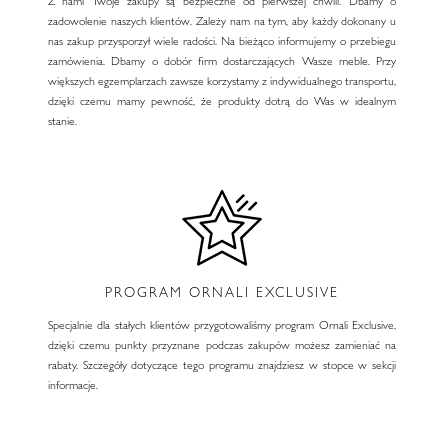
Z nami Twoje zakupy są bezpieczne od pierwszej chwili. Dbamy o
zadowolenie naszych klientów. Zależy nam na tym, aby każdy dokonany u
nas zakup przysporzył wiele radości. Na bieżąco informujemy o przebiegu
zamówienia. Dbamy o dobór firm dostarczających Wasze meble. Przy
większych egzemplarzach zawsze korzystamy z indywidualnego transportu,
dzięki czemu mamy pewność, że produkty dotrą do Was w idealnym
stanie.
PROGRAM ORNALI EXCLUSIVE
Specjalnie dla stałych klientów przygotowaliśmy program Ornali Exclusive,
dzięki czemu punkty przyznane podczas zakupów możesz zamieniać na
rabaty. Szczegóły dotyczące tego programu znajdziesz w stopce w sekcji
informacje.