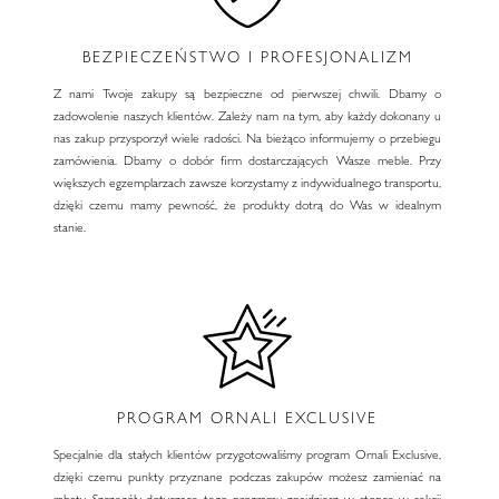
BEZPIECZEŃSTWO I PROFESJONALIZM
Z nami Twoje zakupy są bezpieczne od pierwszej chwili. Dbamy o
zadowolenie naszych klientów. Zależy nam na tym, aby każdy dokonany u
nas zakup przysporzył wiele radości. Na bieżąco informujemy o przebiegu
zamówienia. Dbamy o dobór firm dostarczających Wasze meble. Przy
większych egzemplarzach zawsze korzystamy z indywidualnego transportu,
dzięki czemu mamy pewność, że produkty dotrą do Was w idealnym
stanie.
PROGRAM ORNALI EXCLUSIVE
Specjalnie dla stałych klientów przygotowaliśmy program Ornali Exclusive,
dzięki czemu punkty przyznane podczas zakupów możesz zamieniać na
rabaty. Szczegóły dotyczące tego programu znajdziesz w stopce w sekcji