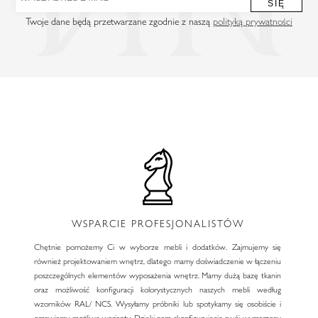
SIĘ
Twoje dane będą przetwarzane zgodnie z naszą
polityką prywatności
WSPARCIE PROFESJONALISTÓW
Chętnie pomożemy Ci w wyborze mebli i dodatków. Zajmujemy się
również projektowaniem wnętrz, dlatego mamy doświadczenie w łączeniu
poszczególnych elementów wyposażenia wnętrz. Mamy dużą bazę tkanin
oraz możliwość konfiguracji kolorystycznych naszych mebli według
wzorników RAL/ NCS. Wysyłamy próbniki lub spotykamy się osobiście i
omawiamy możliwe warianty. Dzięki nam skonfigurujecie swój wymarzony