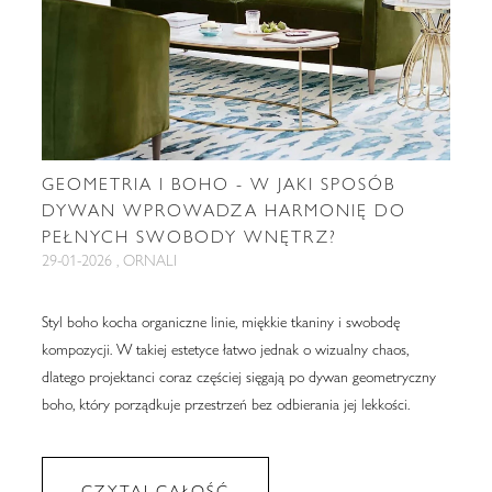
GEOMETRIA I BOHO - W JAKI SPOSÓB
DYWAN WPROWADZA HARMONIĘ DO
PEŁNYCH SWOBODY WNĘTRZ?
29-01-2026 , ORNALI
Styl boho kocha organiczne linie, miękkie tkaniny i swobodę
kompozycji. W takiej estetyce łatwo jednak o wizualny chaos,
dlatego projektanci coraz częściej sięgają po dywan geometryczny
boho, który porządkuje przestrzeń bez odbierania jej lekkości.
CZYTAJ CAŁOŚĆ