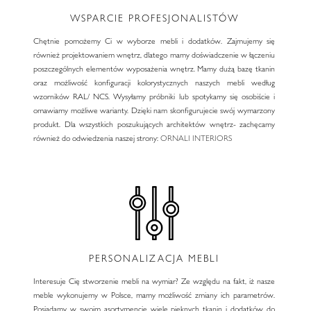
WSPARCIE PROFESJONALISTÓW
Chętnie pomożemy Ci w wyborze mebli i dodatków. Zajmujemy się
również projektowaniem wnętrz, dlatego mamy doświadczenie w łączeniu
poszczególnych elementów wyposażenia wnętrz. Mamy dużą bazę tkanin
oraz możliwość konfiguracji kolorystycznych naszych mebli według
wzorników RAL/ NCS. Wysyłamy próbniki lub spotykamy się osobiście i
omawiamy możliwe warianty. Dzięki nam skonfigurujecie swój wymarzony
produkt. Dla wszystkich poszukujących architektów wnętrz- zachęcamy
również do odwiedzenia naszej strony:
ORNALI INTERIORS
PERSONALIZACJA MEBLI
Interesuje Cię stworzenie mebli na wymiar? Ze względu na fakt, iż nasze
meble wykonujemy w Polsce, mamy możliwość zmiany ich parametrów.
Posiadamy w swoim asortymencie wiele pięknych tkanin i dodatków do