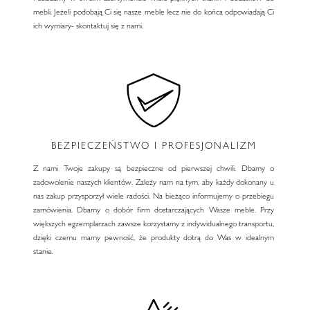
mebli. Jeżeli podobają Ci się nasze meble lecz nie do końca odpowiadają Ci
ich wymiary- skontaktuj się z nami.
BEZPIECZEŃSTWO I PROFESJONALIZM
Z nami Twoje zakupy są bezpieczne od pierwszej chwili. Dbamy o
zadowolenie naszych klientów. Zależy nam na tym, aby każdy dokonany u
nas zakup przysporzył wiele radości. Na bieżąco informujemy o przebiegu
zamówienia. Dbamy o dobór firm dostarczających Wasze meble. Przy
większych egzemplarzach zawsze korzystamy z indywidualnego transportu,
dzięki czemu mamy pewność, że produkty dotrą do Was w idealnym
stanie.