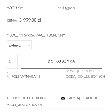
WYSYŁKA:
do 4 tygodni
3 999,00 zł
CENA:
*
BOCZNY SPRYSKIWACZ KUCHENNY:
DO KOSZYKA
ZYSKUJESZ
39
PKT [
?
]
szt.
*
- POLE WYMAGANE
DODAJ DO ULUBIONYCH
KOD PRODUKTU:
0C0D-
ZAPYTAJ O PRODUKT
93943_20220623165909