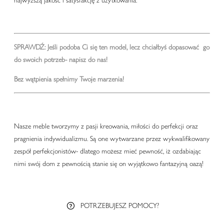
najwyższą jakość i satysfakcję z użytkowania.
SPRAWDŹ: Jeśli podoba Ci się ten model, lecz chciałbyś dopasować go
do swoich potrzeb-
napisz do nas!
Bez wątpienia spełnimy Twoje marzenia!
Nasze meble tworzymy z pasji kreowania, miłości do perfekcji oraz
pragnienia indywidualizmu. Są one wytwarzane przez wykwalifikowany
zespół perfekcjonistów- dlatego możesz mieć pewność, iż ozdabiając
nimi swój dom z pewnością stanie się on wyjątkowo fantazyjną oazą!
POTRZEBUJESZ POMOCY?