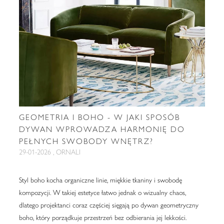
GEOMETRIA I BOHO - W JAKI SPOSÓB
DYWAN WPROWADZA HARMONIĘ DO
PEŁNYCH SWOBODY WNĘTRZ?
29-01-2026 , ORNALI
Styl boho kocha organiczne linie, miękkie tkaniny i swobodę
kompozycji. W takiej estetyce łatwo jednak o wizualny chaos,
dlatego projektanci coraz częściej sięgają po dywan geometryczny
boho, który porządkuje przestrzeń bez odbierania jej lekkości.