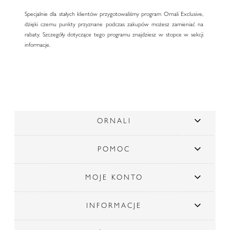
Specjalnie dla stałych klientów przygotowaliśmy program Ornali Exclusive,
dzięki czemu punkty przyznane podczas zakupów możesz zamieniać na
rabaty. Szczegóły dotyczące tego programu znajdziesz w stopce w sekcji
informacje.
ORNALI
POMOC
MOJE KONTO
INFORMACJE