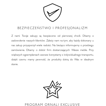
BEZPIECZEŃSTWO I PROFESJONALIZM
Z nami Twoje zakupy są bezpieczne od pierwszej chwili. Dbamy o
zadowolenie naszych klientów. Zależy nam na tym, aby każdy dokonany u
nas zakup przysporzył wiele radości. Na bieżąco informujemy o przebiegu
zamówienia. Dbamy o dobór firm dostarczających Wasze meble. Przy
większych egzemplarzach zawsze korzystamy z indywidualnego transportu,
dzięki czemu mamy pewność, że produkty dotrą do Was w idealnym
stanie.
PROGRAM ORNALI EXCLUSIVE