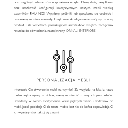
poszczególnych elementów wyposażenia wnętrz. Mamy dużą bazę tkanin
oraz możliwość konfiguracji kolorystycznych naszych mebli według
wzorników RAL/ NCS. Wysyłamy próbniki lub spotykamy się osobiście i
omawiamy możliwe warianty. Dzięki nam skonfigurujecie swój wymarzony
produkt. Dla wszystkich poszukujących architektów wnętrz- zachęcamy
również do odwiedzenia naszej strony:
ORNALI INTERIORS
PERSONALIZACJA MEBLI
Interesuje Cię stworzenie mebli na wymiar? Ze względu na fakt, iż nasze
meble wykonujemy w Polsce, mamy możliwość zmiany ich parametrów.
Posiadamy w swoim asortymencie wiele pięknych tkanin i dodatków do
mebli. Jeżeli podobają Ci się nasze meble lecz nie do końca odpowiadają Ci
ich wymiary- skontaktuj się z nami.