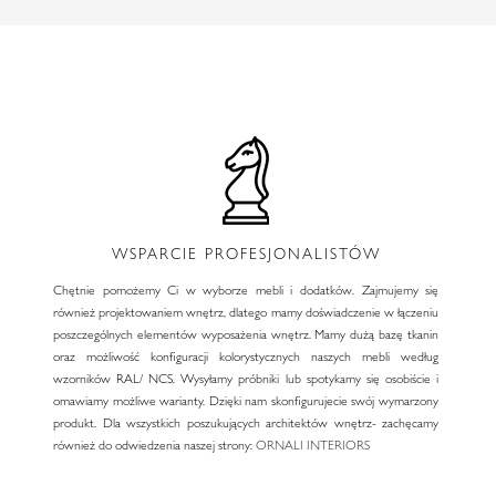
WSPARCIE PROFESJONALISTÓW
Chętnie pomożemy Ci w wyborze mebli i dodatków. Zajmujemy się
również projektowaniem wnętrz, dlatego mamy doświadczenie w łączeniu
poszczególnych elementów wyposażenia wnętrz. Mamy dużą bazę tkanin
oraz możliwość konfiguracji kolorystycznych naszych mebli według
wzorników RAL/ NCS. Wysyłamy próbniki lub spotykamy się osobiście i
omawiamy możliwe warianty. Dzięki nam skonfigurujecie swój wymarzony
produkt. Dla wszystkich poszukujących architektów wnętrz- zachęcamy
również do odwiedzenia naszej strony:
ORNALI INTERIORS