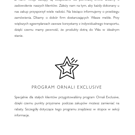
zadowolenie naszych klientów. Zależy nam na tym, aby każdy dokonany u
nas zakup przysporzył wiele radości. Na bieżąco informujemy o przebiegu
zamówienia. Dbamy o dobór firm dostarczających Wasze meble. Przy
większych egzemplarzach zawsze korzystamy z indywidualnego transportu,
dzięki czemu mamy pewność, że produkty dotrą do Was w idealnym
stanie.
PROGRAM ORNALI EXCLUSIVE
Specjalnie dla stałych klientów przygotowaliśmy program Ornali Exclusive,
dzięki czemu punkty przyznane podczas zakupów możesz zamieniać na
rabaty. Szczegóły dotyczące tego programu znajdziesz w stopce w sekcji
informacje.