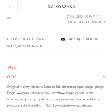
DO KOSZYKA
ZYSKUJESZ
64
PKT [
?
]
szt.
DODAJ DO ULUBIONYCH
KOD PRODUKTU:
1521-
ZAPYTAJ O PRODUKT
46112_20211208162730
OPIS
Oryginalny, złoty kinkiet w kształcie liści miłorzębu japońskiego- ginkgo.
Dzięki swojemu dekoracyjnemu kształtowi lampa ozdobi każde
wnętrze, będąc niczym piękna rzeźba zawieszona na ścianie. Idealna
propozycja dla wszystkich miłośników nietuzinkowego designu.