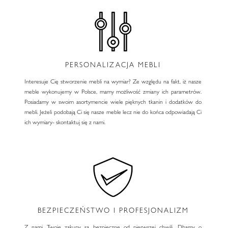
PERSONALIZACJA MEBLI
Interesuje Cię stworzenie mebli na wymiar? Ze względu na fakt, iż nasze
meble wykonujemy w Polsce, mamy możliwość zmiany ich parametrów.
Posiadamy w swoim asortymencie wiele pięknych tkanin i dodatków do
mebli. Jeżeli podobają Ci się nasze meble lecz nie do końca odpowiadają Ci
ich wymiary- skontaktuj się z nami.
BEZPIECZEŃSTWO I PROFESJONALIZM
Z nami Twoje zakupy są bezpieczne od pierwszej chwili. Dbamy o