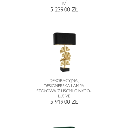
IV
5 239,00 ZŁ
DEKORACYJNA,
DESIGNERSKA LAMPA
STOŁOWA Z LIŚĆMI GINKGO-
LUSIVE
5 919,00 ZŁ