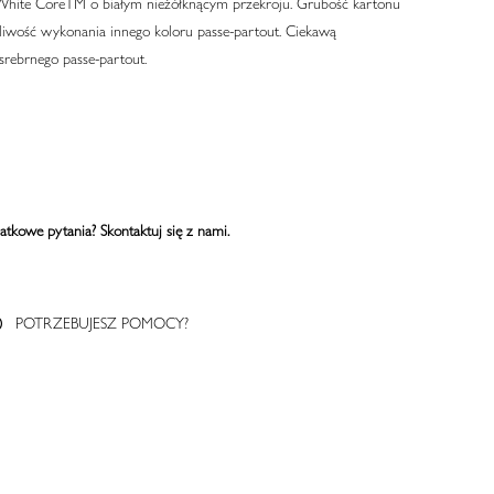
i White CoreTM o białym nieżółknącym przekroju. Grubość kartonu
ożliwość wykonania innego koloru passe-partout. Ciekawą
srebrnego passe-partout.
atkowe pytania? Skontaktuj się z nami.
POTRZEBUJESZ POMOCY?