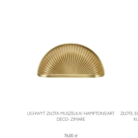
STYLU ART
UCHWYT ZŁOTA MUSZELKA/ HAMPTONS/ART
ZŁOTE, 
DECO- ZIMARE
K
76,00 zł