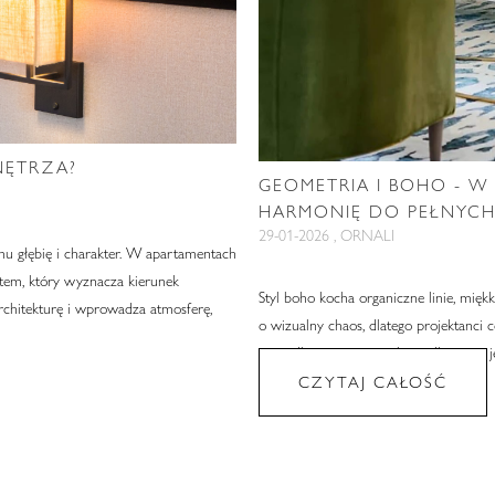
NĘTRZA?
GEOMETRIA I BOHO - 
HARMONIĘ DO PEŁNYC
29-01-2026 , ORNALI
mu głębię i charakter. W apartamentach
ntem, który wyznacza kierunek
Styl boho kocha organiczne linie, mięk
architekturę i wprowadza atmosferę,
o wizualny chaos, dlatego projektanci 
porządkuje przestrzeń bez odbierania je
CZYTAJ CAŁOŚĆ