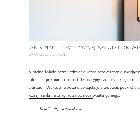
JAK KINKIETY WPŁYWAJĄ NA ODBIÓR W
29-01-2026 , ORNALI
Subtelne światło potrafi odmienić każde pomieszczenie, nadając 
i domach premium to kinkiet dekoracyjny często staje się eleme
aranżacji. Oświetlenie boczne porządkuje przestrzeń, podkreśla 
której nie da się osiągnąć za pomocą światła górnego.
CZYTAJ CAŁOŚĆ