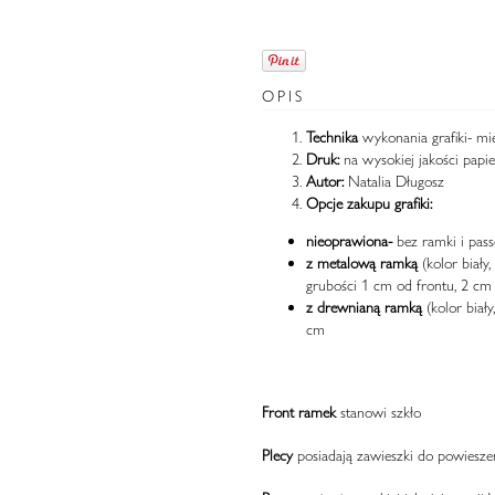
OPIS
Technika
wykonania grafiki- mi
Druk:
na wysokiej jakości papi
Autor:
Natalia Długosz
Opcje zakupu grafiki:
nieoprawiona-
bez ramki i pass
z metalową ramką
(kolor biały,
grubości 1 cm od frontu, 2 cm 
z drewnianą ramką
(kolor biały
cm
Front ramek
stanowi szkło
Plecy
posiadają zawieszki do powieszen