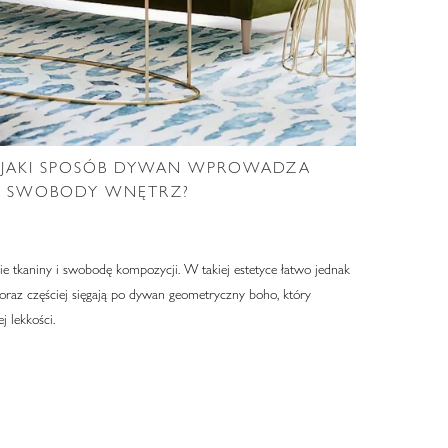
W JAKI SPOSÓB DYWAN WPROWADZA
H SWOBODY WNĘTRZ?
kie tkaniny i swobodę kompozycji. W takiej estetyce łatwo jednak
coraz częściej sięgają po dywan geometryczny boho, który
j lekkości.