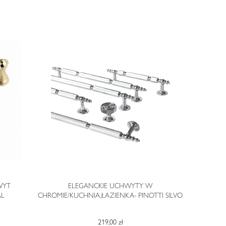
WYT
ELEGANCKIE UCHWYTY W
ELEGA
AL
CHROMIE/KUCHNIA,ŁAZIENKA- PINOTTI SILVO
ZŁOCIE
219,00 zł