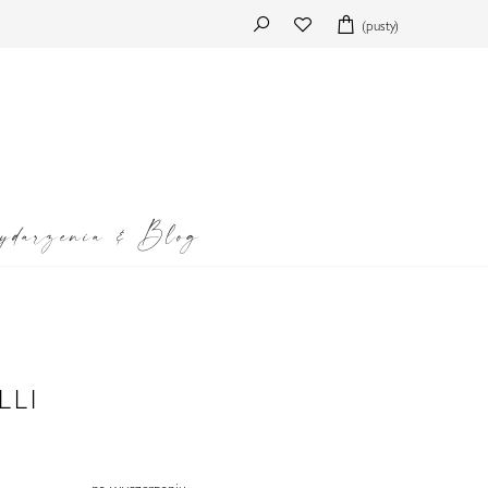
(pusty)
darzenia & Blog
LLI
na wyczerpaniu