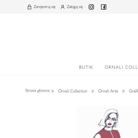
Zarejestruj się
Zaloguj się
BUTIK
ORNALI COL
»
»
»
Strona główna:
Ornali Collection
Ornali Arte
Grafi