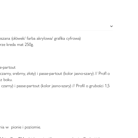
eszana (ołówek/ farba akrylowa/ grafika cyfrowa)
erze kreda mat 250g.
e-partout
 czarny, srebrny, złoty) i passe-partout (kolor jasno-szary) // Profl o
z boku.
, czarny) i passe-partout (kolor jasno-szary) // Profil o grubości 1,5
ia w pionie i poziomie.