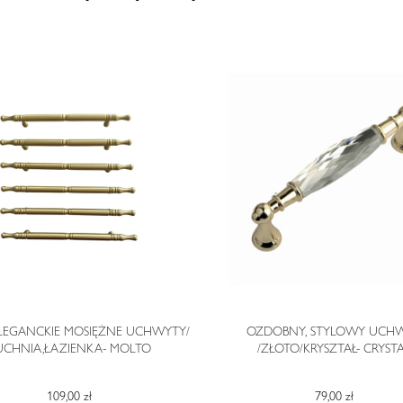
ELEGANCKIE MOSIĘŻNE UCHWYTY/
OZDOBNY, STYLOWY UCH
UCHNIA,ŁAZIENKA- MOLTO
/ZŁOTO/KRYSZTAŁ- CRYST
109,00 zł
79,00 zł