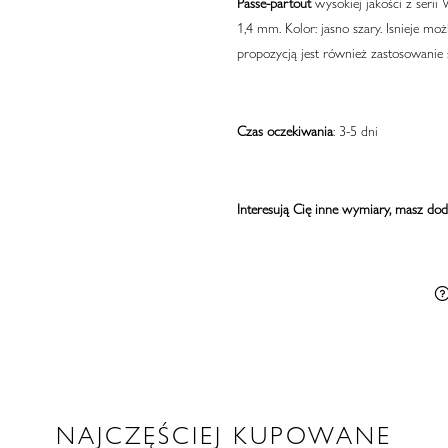
Passe-partout
wysokiej jakości z seri
1,4 mm. Kolor: jasno szary. Isnieje m
propozycją jest również zastosowanie 
Czas oczekiwania
: 3-5 dni
Interesują Cię inne wymiary, masz dod
NAJCZĘŚCIEJ KUPOWANE