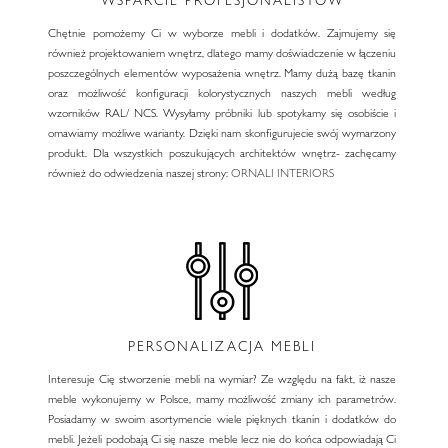
WSPARCIE PROFESJONALISTÓW
Chętnie pomożemy Ci w wyborze mebli i dodatków. Zajmujemy się
również projektowaniem wnętrz, dlatego mamy doświadczenie w łączeniu
poszczególnych elementów wyposażenia wnętrz. Mamy dużą bazę tkanin
oraz możliwość konfiguracji kolorystycznych naszych mebli według
wzorników RAL/ NCS. Wysyłamy próbniki lub spotykamy się osobiście i
omawiamy możliwe warianty. Dzięki nam skonfigurujecie swój wymarzony
produkt. Dla wszystkich poszukujących architektów wnętrz- zachęcamy
również do odwiedzenia naszej strony:
ORNALI INTERIORS
PERSONALIZACJA MEBLI
Interesuje Cię stworzenie mebli na wymiar? Ze względu na fakt, iż nasze
meble wykonujemy w Polsce, mamy możliwość zmiany ich parametrów.
Posiadamy w swoim asortymencie wiele pięknych tkanin i dodatków do
mebli. Jeżeli podobają Ci się nasze meble lecz nie do końca odpowiadają Ci