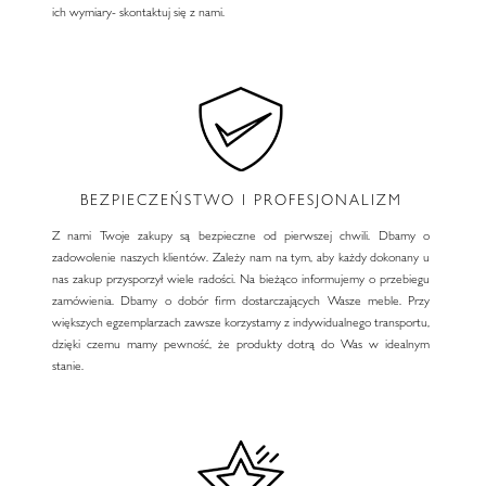
ich wymiary- skontaktuj się z nami.
BEZPIECZEŃSTWO I PROFESJONALIZM
Z nami Twoje zakupy są bezpieczne od pierwszej chwili. Dbamy o
zadowolenie naszych klientów. Zależy nam na tym, aby każdy dokonany u
nas zakup przysporzył wiele radości. Na bieżąco informujemy o przebiegu
zamówienia. Dbamy o dobór firm dostarczających Wasze meble. Przy
większych egzemplarzach zawsze korzystamy z indywidualnego transportu,
dzięki czemu mamy pewność, że produkty dotrą do Was w idealnym
stanie.