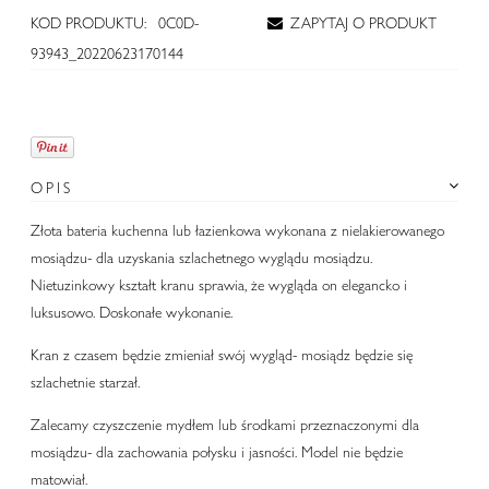
KOD PRODUKTU:
0C0D-
ZAPYTAJ O PRODUKT
93943_20220623170144
OPIS
Złota bateria kuchenna lub łazienkowa wykonana z nielakierowanego
mosiądzu- dla uzyskania szlachetnego wyglądu mosiądzu.
Nietuzinkowy kształt kranu sprawia, że wygląda on elegancko i
luksusowo. Doskonałe wykonanie.
Kran z czasem będzie zmieniał swój wygląd- mosiądz będzie się
szlachetnie starzał.
Zalecamy czyszczenie mydłem lub środkami przeznaczonymi dla
mosiądzu- dla zachowania połysku i jasności. Model nie będzie
matowiał.