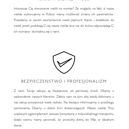
Interesuje Cię stworzenie mebli na wymiar? Ze względu na fakt, iż nasze
meble wykonujemy w Polsce, mamy możliwość zmiany ich parametrów.
Posiadamy w swoim asortymencie wiele pięknych tkanin i dodatków do
mebli. Jeżeli podobają Ci się nasze meble lecz nie do końca odpowiadają Ci
ich wymiary- skontaktuj się z nami.
BEZPIECZEŃSTWO I PROFESJONALIZM
Z nami Twoje zakupy są bezpieczne od pierwszej chwili. Dbamy o
zadowolenie naszych klientów. Zależy nam na tym, aby każdy dokonany u
nas zakup przysporzył wiele radości. Na bieżąco informujemy o przebiegu
zamówienia. Dbamy o dobór firm dostarczających Wasze meble. Przy
większych egzemplarzach zawsze korzystamy z indywidualnego transportu,
dzięki czemu mamy pewność, że produkty dotrą do Was w idealnym
stanie.