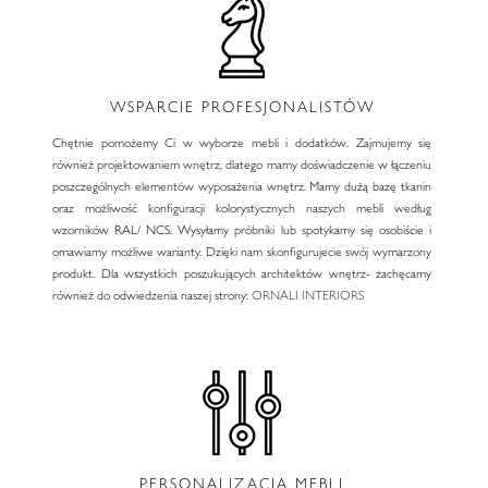
WSPARCIE PROFESJONALISTÓW
Chętnie pomożemy Ci w wyborze mebli i dodatków. Zajmujemy się
również projektowaniem wnętrz, dlatego mamy doświadczenie w łączeniu
poszczególnych elementów wyposażenia wnętrz. Mamy dużą bazę tkanin
oraz możliwość konfiguracji kolorystycznych naszych mebli według
wzorników RAL/ NCS. Wysyłamy próbniki lub spotykamy się osobiście i
omawiamy możliwe warianty. Dzięki nam skonfigurujecie swój wymarzony
produkt. Dla wszystkich poszukujących architektów wnętrz- zachęcamy
również do odwiedzenia naszej strony:
ORNALI INTERIORS
PERSONALIZACJA MEBLI