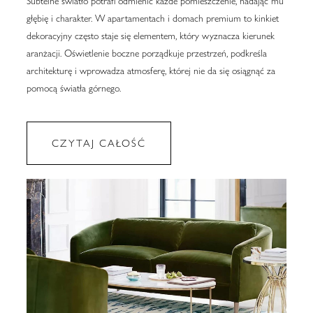
Subtelne światło potrafi odmienić każde pomieszczenie, nadając mu
głębię i charakter. W apartamentach i domach premium to kinkiet
dekoracyjny często staje się elementem, który wyznacza kierunek
aranżacji. Oświetlenie boczne porządkuje przestrzeń, podkreśla
architekturę i wprowadza atmosferę, której nie da się osiągnąć za
pomocą światła górnego.
CZYTAJ CAŁOŚĆ