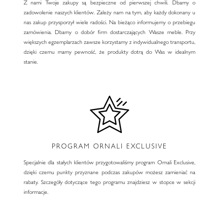
Z nami Twoje zakupy są bezpieczne od pierwszej chwili. Dbamy o
zadowolenie naszych klientów. Zależy nam na tym, aby każdy dokonany u
nas zakup przysporzył wiele radości. Na bieżąco informujemy o przebiegu
zamówienia. Dbamy o dobór firm dostarczających Wasze meble. Przy
większych egzemplarzach zawsze korzystamy z indywidualnego transportu,
dzięki czemu mamy pewność, że produkty dotrą do Was w idealnym
stanie.
PROGRAM ORNALI EXCLUSIVE
Specjalnie dla stałych klientów przygotowaliśmy program Ornali Exclusive,
dzięki czemu punkty przyznane podczas zakupów możesz zamieniać na
rabaty. Szczegóły dotyczące tego programu znajdziesz w stopce w sekcji
informacje.