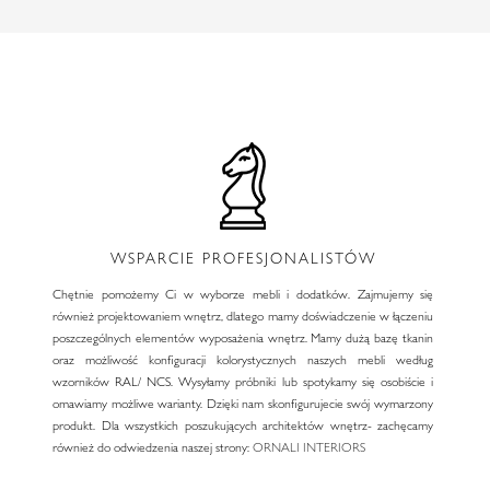
WSPARCIE PROFESJONALISTÓW
Chętnie pomożemy Ci w wyborze mebli i dodatków. Zajmujemy się
również projektowaniem wnętrz, dlatego mamy doświadczenie w łączeniu
poszczególnych elementów wyposażenia wnętrz. Mamy dużą bazę tkanin
oraz możliwość konfiguracji kolorystycznych naszych mebli według
wzorników RAL/ NCS. Wysyłamy próbniki lub spotykamy się osobiście i
omawiamy możliwe warianty. Dzięki nam skonfigurujecie swój wymarzony
produkt. Dla wszystkich poszukujących architektów wnętrz- zachęcamy
również do odwiedzenia naszej strony:
ORNALI INTERIORS