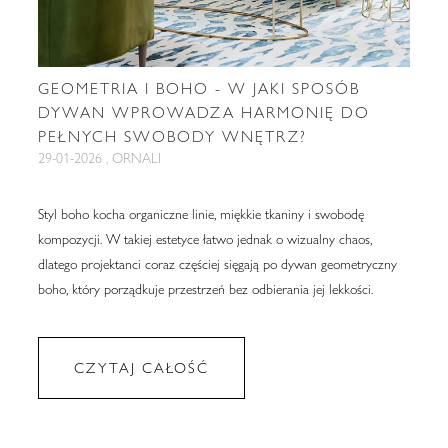
GEOMETRIA I BOHO - W JAKI SPOSÓB
DYWAN WPROWADZA HARMONIĘ DO
PEŁNYCH SWOBODY WNĘTRZ?
29-01-2026 , ORNALI
Styl boho kocha organiczne linie, miękkie tkaniny i swobodę
kompozycji. W takiej estetyce łatwo jednak o wizualny chaos,
dlatego projektanci coraz częściej sięgają po dywan geometryczny
boho, który porządkuje przestrzeń bez odbierania jej lekkości.
CZYTAJ CAŁOŚĆ