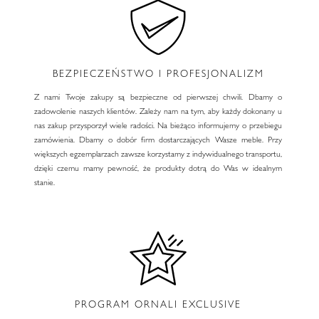
BEZPIECZEŃSTWO I PROFESJONALIZM
Z nami Twoje zakupy są bezpieczne od pierwszej chwili. Dbamy o
zadowolenie naszych klientów. Zależy nam na tym, aby każdy dokonany u
nas zakup przysporzył wiele radości. Na bieżąco informujemy o przebiegu
zamówienia. Dbamy o dobór firm dostarczających Wasze meble. Przy
większych egzemplarzach zawsze korzystamy z indywidualnego transportu,
dzięki czemu mamy pewność, że produkty dotrą do Was w idealnym
stanie.
PROGRAM ORNALI EXCLUSIVE