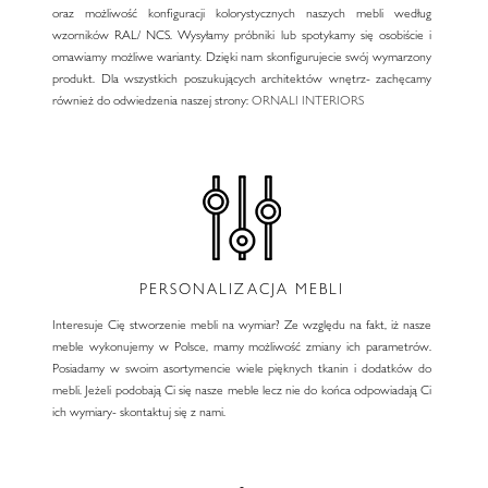
oraz możliwość konfiguracji kolorystycznych naszych mebli według
wzorników RAL/ NCS. Wysyłamy próbniki lub spotykamy się osobiście i
omawiamy możliwe warianty. Dzięki nam skonfigurujecie swój wymarzony
produkt. Dla wszystkich poszukujących architektów wnętrz- zachęcamy
również do odwiedzenia naszej strony:
ORNALI INTERIORS
PERSONALIZACJA MEBLI
Interesuje Cię stworzenie mebli na wymiar? Ze względu na fakt, iż nasze
meble wykonujemy w Polsce, mamy możliwość zmiany ich parametrów.
Posiadamy w swoim asortymencie wiele pięknych tkanin i dodatków do
mebli. Jeżeli podobają Ci się nasze meble lecz nie do końca odpowiadają Ci
ich wymiary- skontaktuj się z nami.