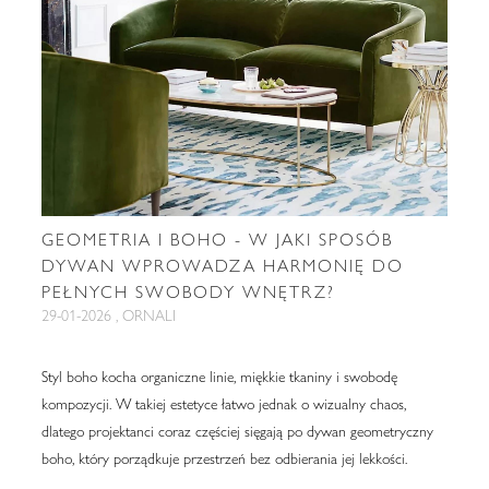
GEOMETRIA I BOHO - W JAKI SPOSÓB
DYWAN WPROWADZA HARMONIĘ DO
PEŁNYCH SWOBODY WNĘTRZ?
29-01-2026 , ORNALI
Styl boho kocha organiczne linie, miękkie tkaniny i swobodę
kompozycji. W takiej estetyce łatwo jednak o wizualny chaos,
dlatego projektanci coraz częściej sięgają po dywan geometryczny
boho, który porządkuje przestrzeń bez odbierania jej lekkości.