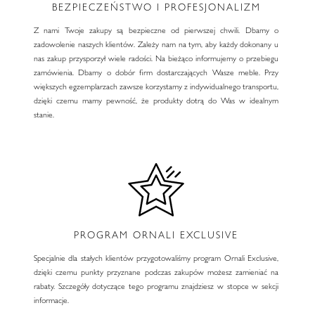
BEZPIECZEŃSTWO I PROFESJONALIZM
Z nami Twoje zakupy są bezpieczne od pierwszej chwili. Dbamy o
zadowolenie naszych klientów. Zależy nam na tym, aby każdy dokonany u
nas zakup przysporzył wiele radości. Na bieżąco informujemy o przebiegu
zamówienia. Dbamy o dobór firm dostarczających Wasze meble. Przy
większych egzemplarzach zawsze korzystamy z indywidualnego transportu,
dzięki czemu mamy pewność, że produkty dotrą do Was w idealnym
stanie.
PROGRAM ORNALI EXCLUSIVE
Specjalnie dla stałych klientów przygotowaliśmy program Ornali Exclusive,
dzięki czemu punkty przyznane podczas zakupów możesz zamieniać na
rabaty. Szczegóły dotyczące tego programu znajdziesz w stopce w sekcji
informacje.