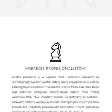
WSPARCIE PROFESJONALISTÓW
Chętnie pomożemy Ci w wyborze mebli i dodatków. Zajmujemy się
również projektowaniem wnętrz, dlatego mamy doświadczenie w łączeniu
poszczególnych elementów wyposażenia wnętrz. Mamy dużą bazę tkanin
oraz możliwość konfiguracji kolorystycznych naszych mebli według
wzorników RAL/ NCS. Wysyłamy próbniki lub spotykamy się osobiście i
omawiamy możliwe warianty. Dzięki nam skonfigurujecie swój wymarzony
produkt. Dla wszystkich poszukujących architektów wnętrz- zachęcamy
również do odwiedzenia naszej strony:
ORNALI INTERIORS